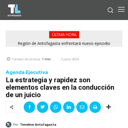
ÚLTIMA HORA
Región de Antofagasta enfrentará nuevo episodio
meteorológico con lluvias, nieve y vientos de hasta 100
km/h
5 junio 2024
Tiempo de lectura:
1
min.
Agenda Ejecutiva
La estrategia y rapidez son
elementos claves en la conducción
de un juicio
Por
Timeline Antofagasta