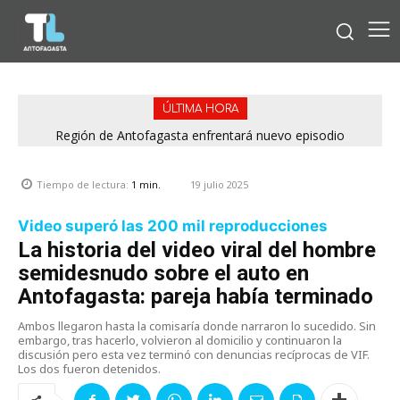
ÚLTIMA HORA
Región de Antofagasta enfrentará nuevo episodio
meteorológico con lluvias, nieve y vientos de hasta 100
km/h
19 julio 2025
Tiempo de lectura:
1
min.
Video superó las 200 mil reproducciones
La historia del video viral del hombre
semidesnudo sobre el auto en
Antofagasta: pareja había terminado
Ambos llegaron hasta la comisaría donde narraron lo sucedido. Sin
embargo, tras hacerlo, volvieron al domicilio y continuaron la
discusión pero esta vez terminó con denuncias recíprocas de VIF.
Los dos fueron detenidos.