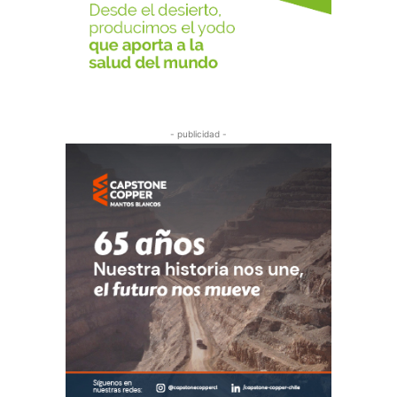
- publicidad -