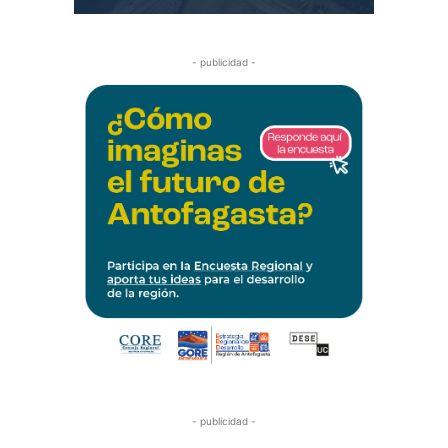
- publicidad -
- publicidad -