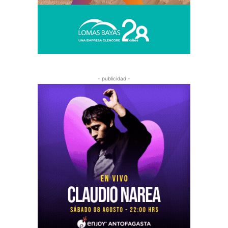
- publicidad -