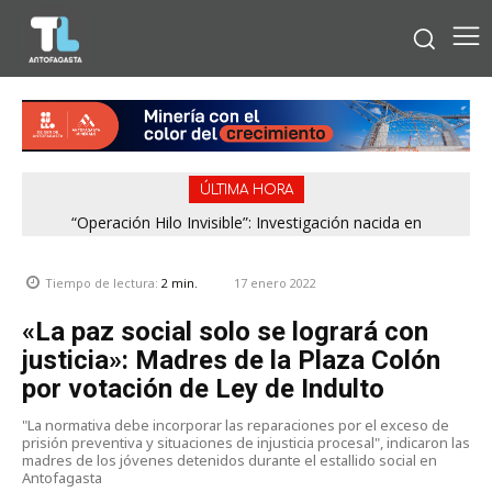
ÚLTIMA HORA
“Operación Hilo Invisible”: Investigación nacida en
Antofagasta permitió incautar 2,1 toneladas de marihuana
en la zona central
17 enero 2022
Tiempo de lectura:
2
min.
«La paz social solo se logrará con
justicia»: Madres de la Plaza Colón
por votación de Ley de Indulto
"La normativa debe incorporar las reparaciones por el exceso de
prisión preventiva y situaciones de injusticia procesal", indicaron las
madres de los jóvenes detenidos durante el estallido social en
Antofagasta