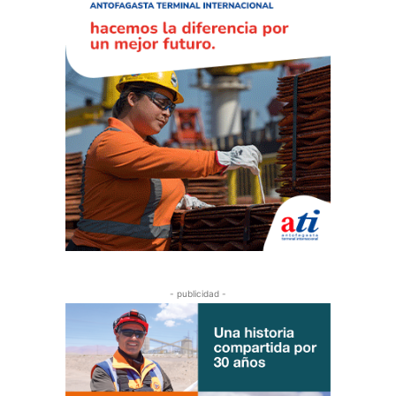
- publicidad -