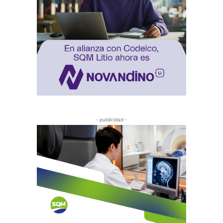
- publicidad -