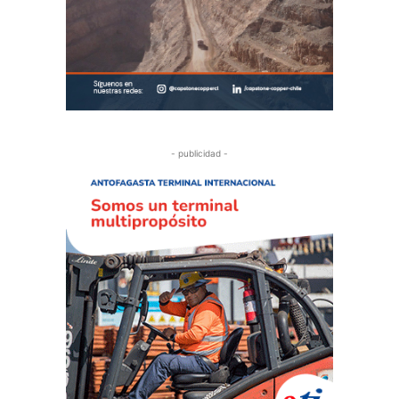
- publicidad -