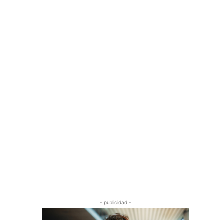
- publicidad -