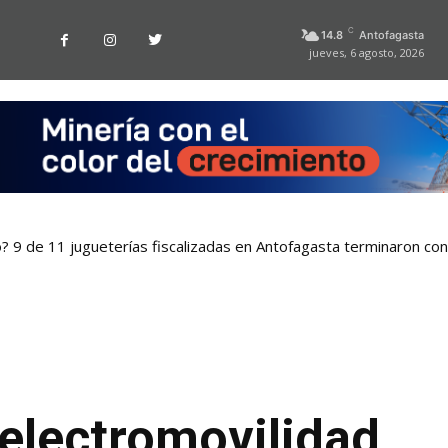
C
14.8
Antofagasta
jueves, 6 agosto, 2026
o? 9 de 11 jugueterías fiscalizadas en Antofagasta terminaron co
 electromovilidad