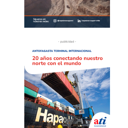
- publicidad -