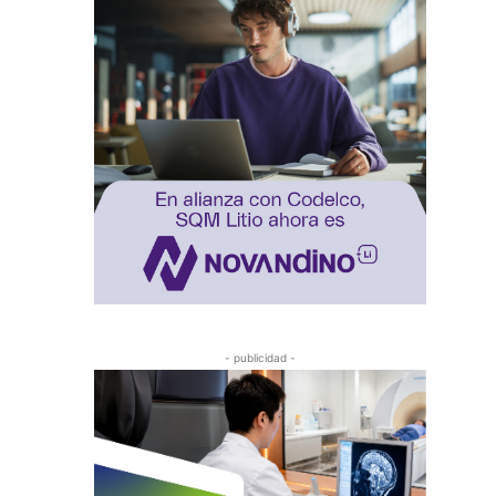
- publicidad -