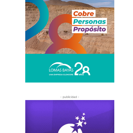
- publicidad -