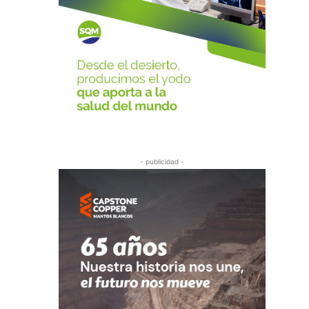
- publicidad -