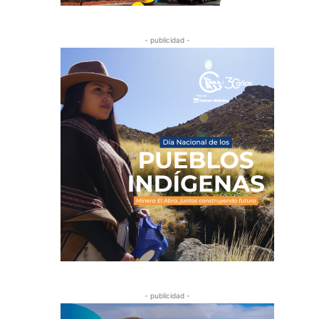
- publicidad -
- publicidad -