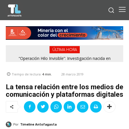
ÚLTIMA HORA
“Operación Hilo Invisible”: Investigación nacida en
Antofagasta permitió incautar 2,1 toneladas de marihuana
en la zona central
28 marzo 2019
Tiempo de lectura:
4
min.
La tensa relación entre los medios de
comunicación y plataformas digitales
Por
Timeline Antofagasta