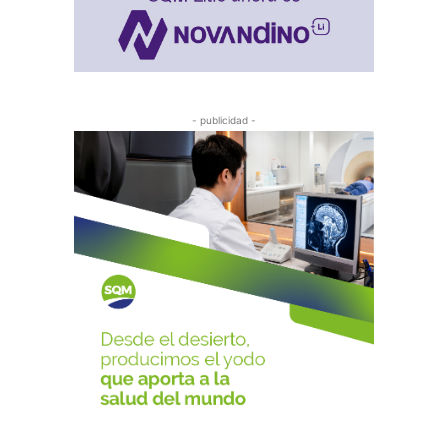
- publicidad -