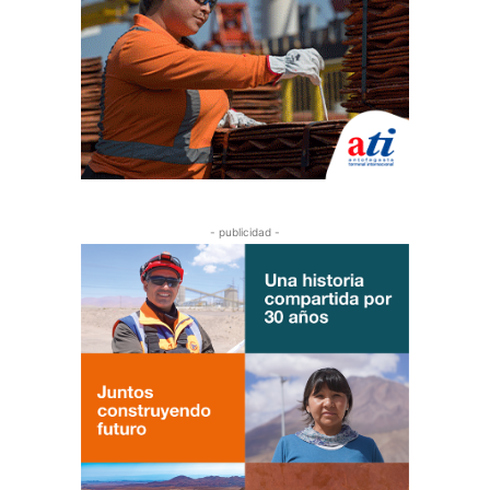
- publicidad -