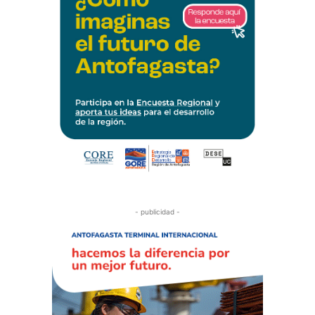
- publicidad -