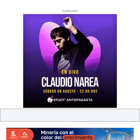
- publicidad -