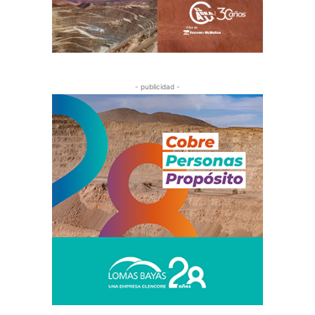
- publicidad -