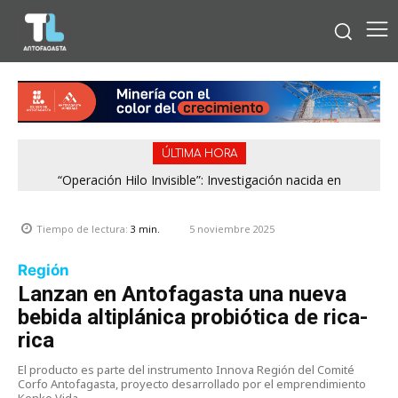
ÚLTIMA HORA
“Operación Hilo Invisible”: Investigación nacida en
Antofagasta permitió incautar 2,1 toneladas de marihuana
en la zona central
5 noviembre 2025
Tiempo de lectura:
3
min.
Región
Lanzan en Antofagasta una nueva
bebida altiplánica probiótica de rica-
rica
El producto es parte del instrumento Innova Región del Comité
Corfo Antofagasta, proyecto desarrollado por el emprendimiento
Kenko Vida.