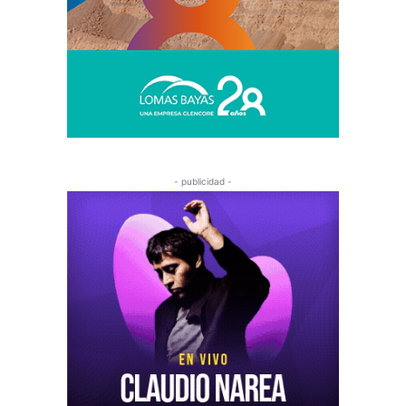
- publicidad -