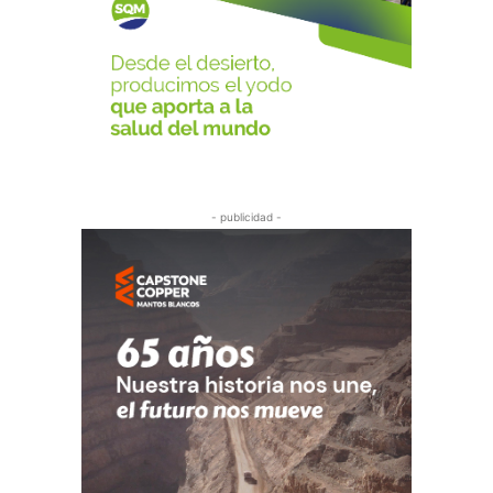
- publicidad -