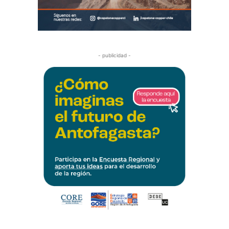
- publicidad -