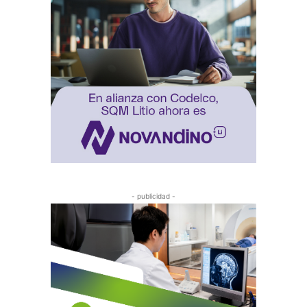
- publicidad -