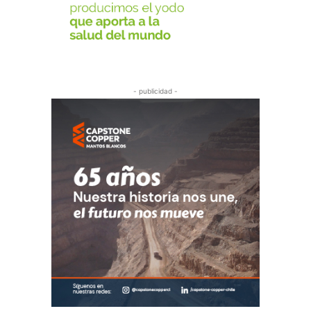
- publicidad -