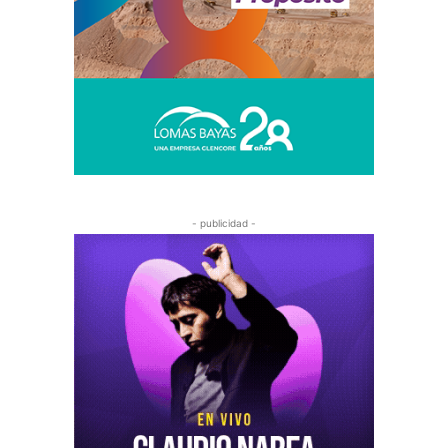
- publicidad -