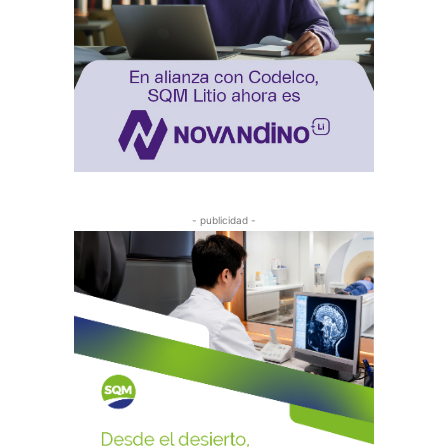
- publicidad -