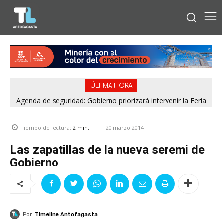
ÚLTIMA HORA
Agenda de seguridad: Gobierno priorizará intervenir la Feria
Pantaleón Cortés de Antofagasta y el casco urbano de
Calama
20 marzo 2014
Tiempo de lectura:
2
min.
Las zapatillas de la nueva seremi de
Gobierno
Por
Timeline Antofagasta