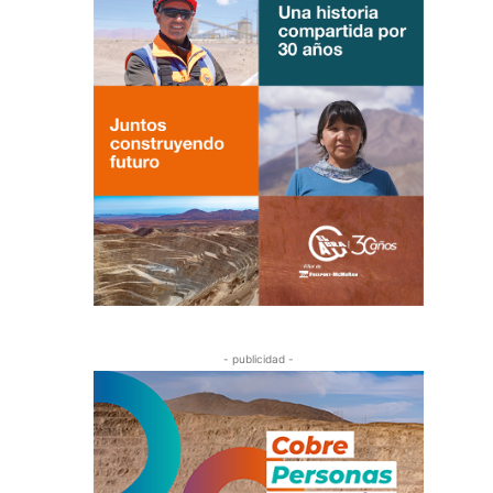
- publicidad -