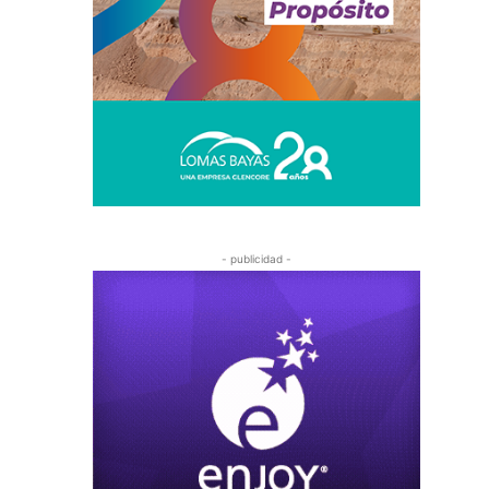
- publicidad -