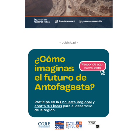
- publicidad -