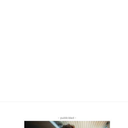
- publicidad -