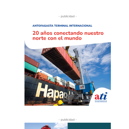
- publicidad -
- publicidad -