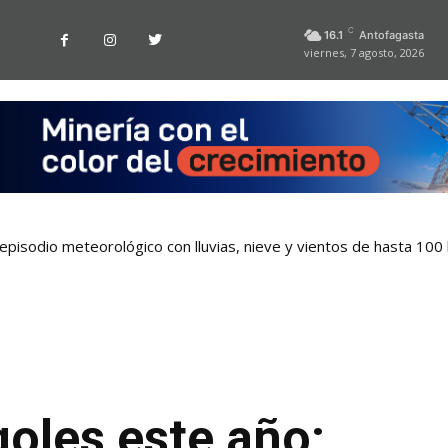
C
16.1
Antofagasta
viernes, 7 agosto, 2026
pisodio meteorológico con lluvias, nieve y vientos de hasta 100
oles este año: