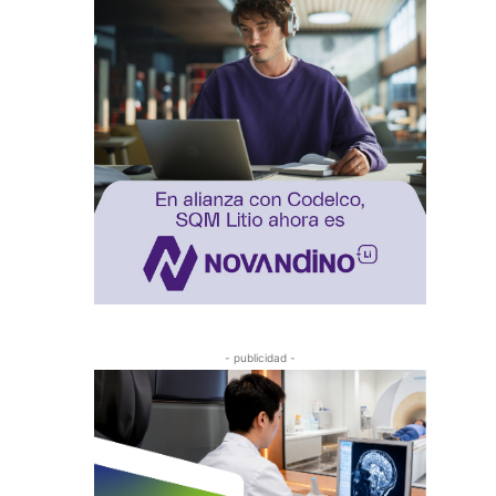
- publicidad -