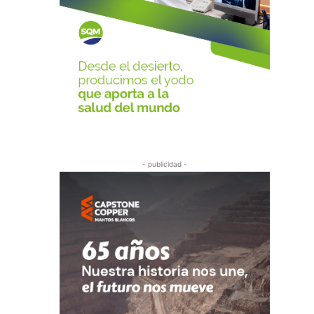
- publicidad -