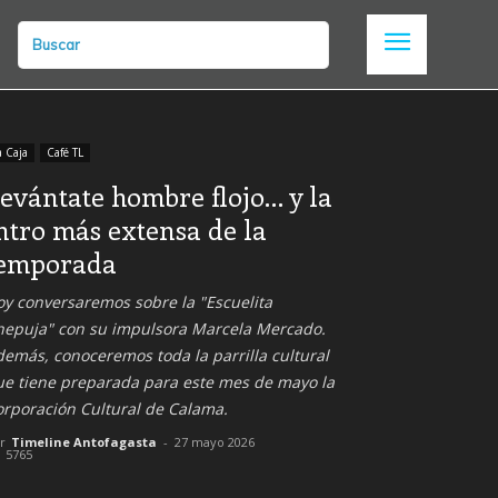
Buscar
a Caja
Café TL
evántate hombre flojo… y la
ntro más extensa de la
emporada
y conversaremos sobre la "Escuelita
hepuja" con su impulsora Marcela Mercado.
emás, conoceremos toda la parrilla cultural
ue tiene preparada para este mes de mayo la
orporación Cultural de Calama.
r
Timeline Antofagasta
-
27 mayo 2026
5765