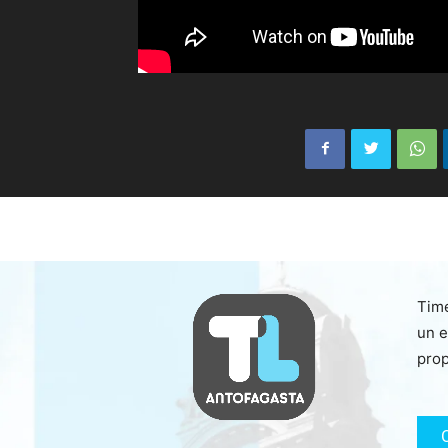
Time
un e
prop