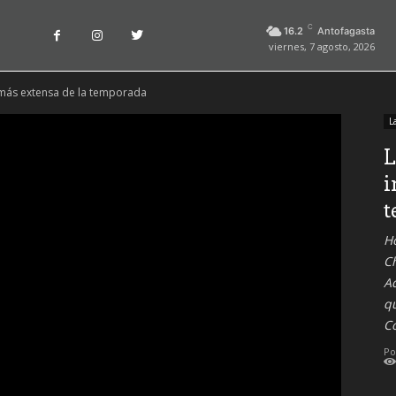
C
16.2
Antofagasta
viernes, 7 agosto, 2026
o más extensa de la temporada
L
L
i
t
Ho
C
Ad
q
C
Po