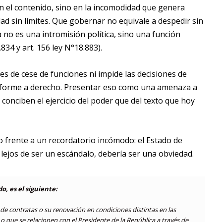
n el contenido, sino en la incomodidad que genera
dad sin límites. Que gobernar no equivale a despedir sin
ía no es una intromisión política, sino una función
834 y art. 156 ley N°18.883).
les de cese de funciones ni impide las decisiones de
onforme a derecho. Presentar eso como una amenaza a
conciben el ejercicio del poder que del texto que hoy
no frente a un recordatorio incómodo: el Estado de
lejos de ser un escándalo, debería ser una obviedad.
o, es el siguiente:
e contratas o su renovación en condiciones distintas en las
 o que se relacionen con el Presidente de la República a través de