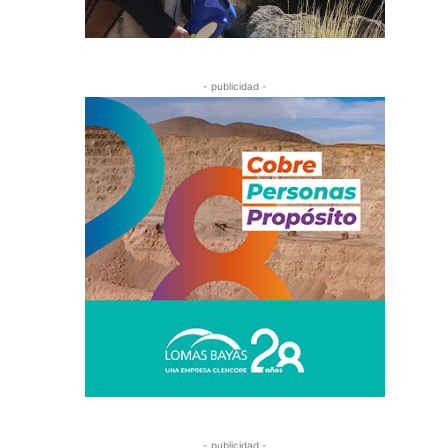
- publicidad -
- publicidad -