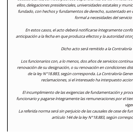
ellos, delegaciones presidenciales, universidades estatales y muni
fundado, con hechos y fundamentos de derecho, sustentado en crit
formal a necesidades del servicio 
En estos casos, el acto deberá notificarse íntegramente confor
anticipación a la fecha en que produzca efectos y la autoridad otor
Dicho acto será remitido a la Contraloría 
Los funcionarios con, a lo menos, dos años de servicios continu
renovación de su designación, o su renovación en condiciones distin
de la ley N°18.883, según corresponda. La Contraloría Gener
reclamaciones, si el interesado ha interpuesto accio
El incumplimiento de las exigencias de fundamentación y proced
funcionario y pagarse íntegramente las remuneraciones por el tiemp
vige
La referida norma será sin perjuicio de las causales de cese de fu
artículo 144 de la ley N°18.883, según correspo