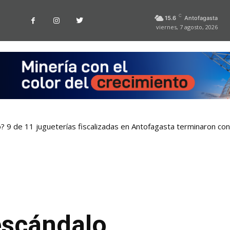
C
15.6
Antofagasta
viernes, 7 agosto, 2026
o? 9 de 11 jugueterías fiscalizadas en Antofagasta terminaron co
escándalo