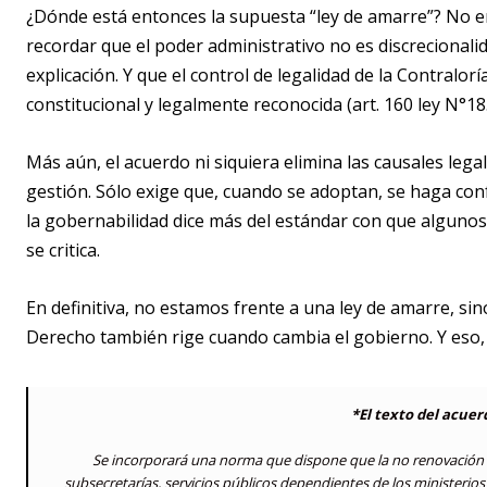
¿Dónde está entonces la supuesta “ley de amarre”? No e
recordar que el poder administrativo no es discrecionali
explicación. Y que el control de legalidad de la Contralor
constitucional y legalmente reconocida (art. 160 ley N°18.
Más aún, el acuerdo ni siquiera elimina las causales lega
gestión. Sólo exige que, cuando se adoptan, se haga c
la gobernabilidad dice más del estándar con que algunos 
se critica.
En definitiva, no estamos frente a una ley de amarre, si
Derecho también rige cuando cambia el gobierno. Y eso, 
*El texto del acuerd
Se incorporará una norma que dispone que la no renovación d
subsecretarías, servicios públicos dependientes de los ministerios