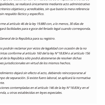
cipalidades, se realizará únicamente mediante acto administrativo
erios objetivos y acreditables, sin que baste la mera referencia
sin respaldo fáctico y específico.
me al artículo 46 de la ley 19.880 con, a lo menos, 30 días de
gará facilidades para e goce del feriado legal cuando corresponda.
General de la República para su registro.
os podrán reclamar por vicios de legalidad con ocasión de la no
tas conforme al artículo 160 del la ley N°18.834 o al artículo 156
al de la República sólo podrá abstenerse de resolver dichas
nes jurisdiccionales en virtud de los mismos hechos.
imiento dejará sin efecto el acto, debiendo reincorporarse al
o de separación. Si existe fuero laboral, se aplicará la normativa
nte.
nciones contempladas en el artículo 146 de la ley N°18.834 y en el
nda, u otras establecidas en leyes especiales.