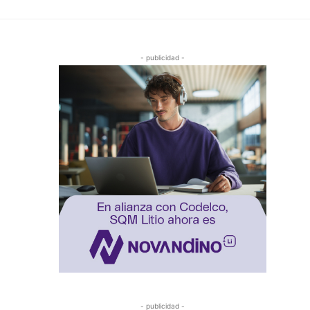
- publicidad -
- publicidad -