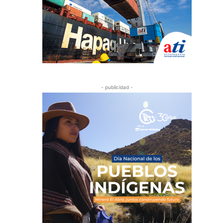
- publicidad -