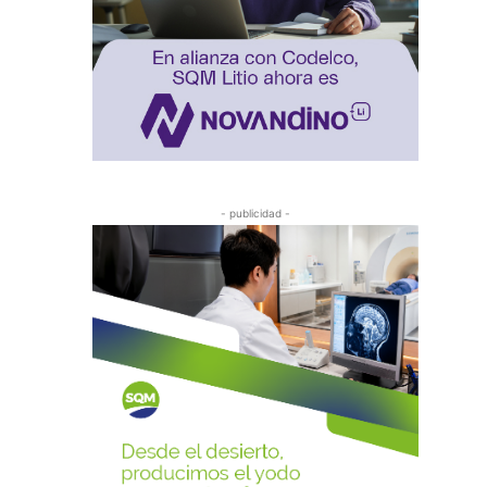
- publicidad -