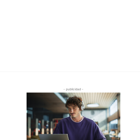
- publicidad -