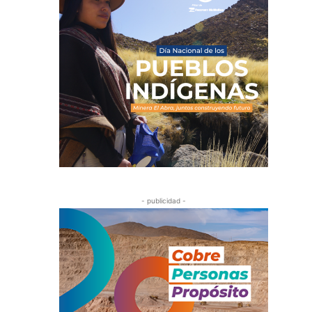
- publicidad -