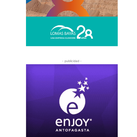
- publicidad -