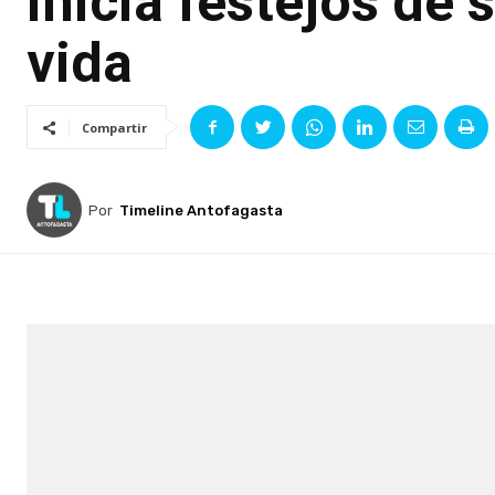
inicia festejos de
vida
Compartir
Por
Timeline Antofagasta