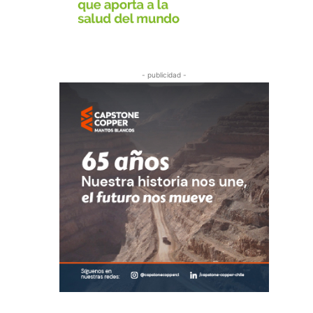
- publicidad -