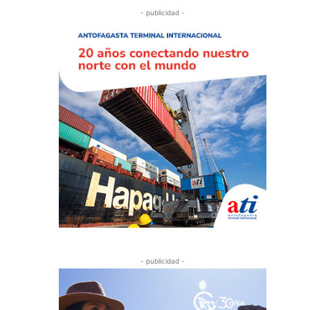
- publicidad -
- publicidad -