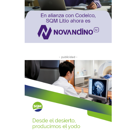
- publicidad -