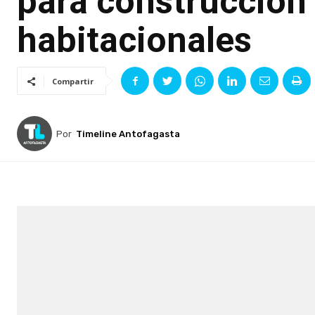
para construcción
habitacionales
Compartir
Por
Timeline Antofagasta