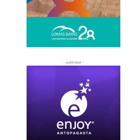
- publicidad -