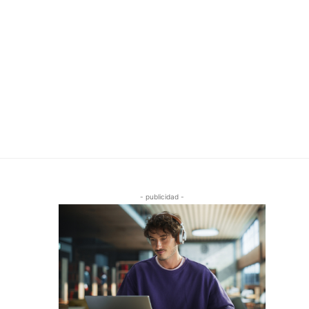
- publicidad -