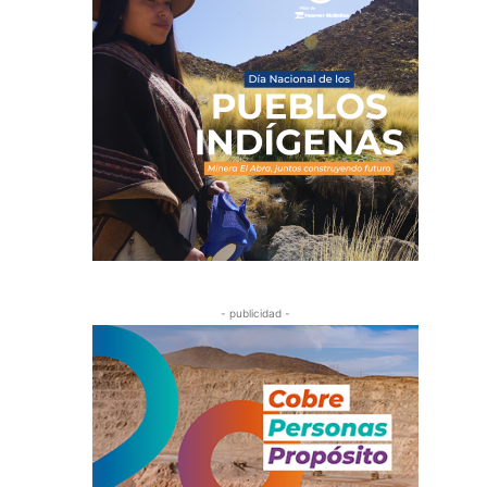
- publicidad -