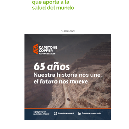
- publicidad -