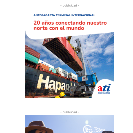
- publicidad -
- publicidad -