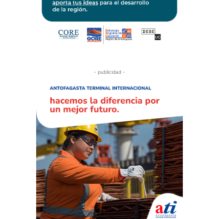
- publicidad -