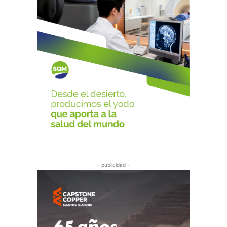
- publicidad -