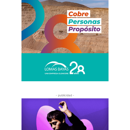
- publicidad -