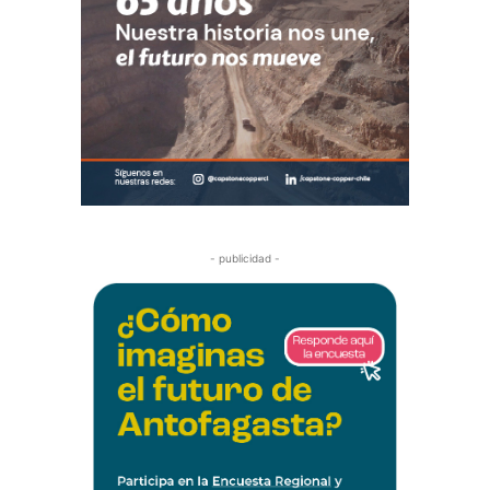
- publicidad -