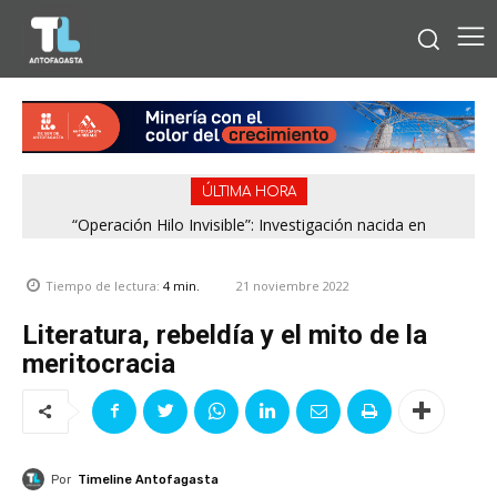
ÚLTIMA HORA
“Operación Hilo Invisible”: Investigación nacida en
Región de Antofagasta enfrentará nuevo episodio
Antofagasta permitió incautar 2,1 toneladas de marihuana
meteorológico con lluvias, nieve y vientos de hasta 100
en la zona central
km/h
21 noviembre 2022
Tiempo de lectura:
4
min.
Literatura, rebeldía y el mito de la
meritocracia
Por
Timeline Antofagasta