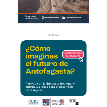
- publicidad -