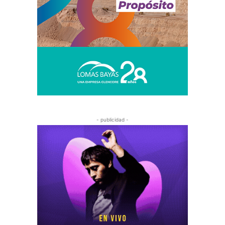
- publicidad -