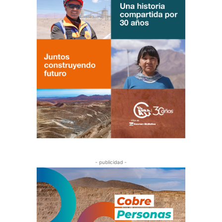
- publicidad -