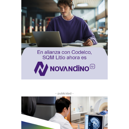
- publicidad -