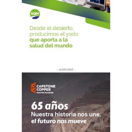
- publicidad -