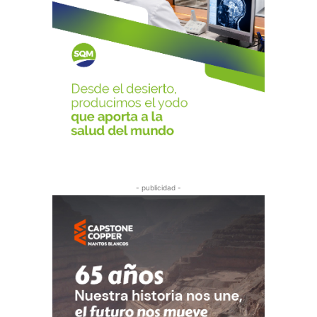
- publicidad -