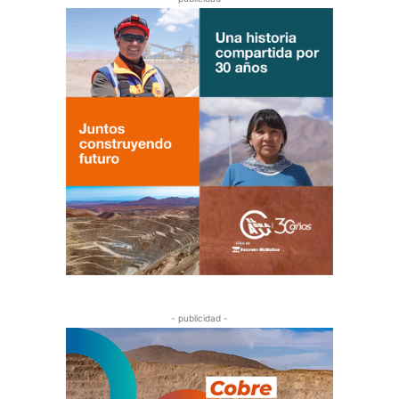
- publicidad -