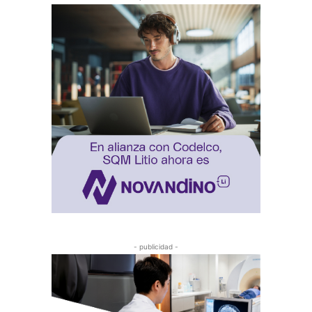
- publicidad -