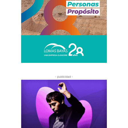
- publicidad -