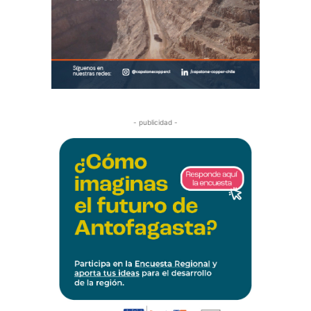
- publicidad -