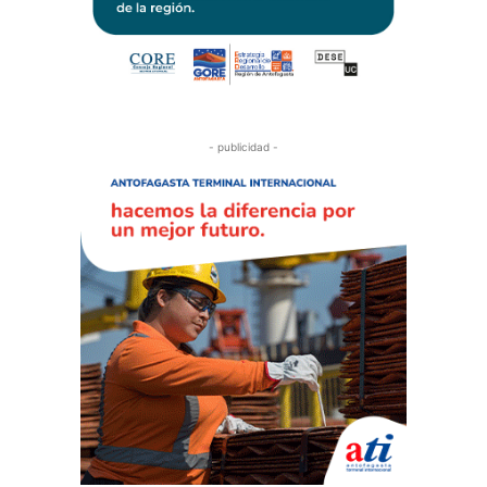
- publicidad -