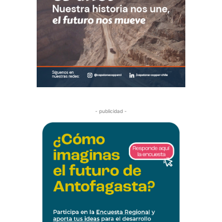
- publicidad -