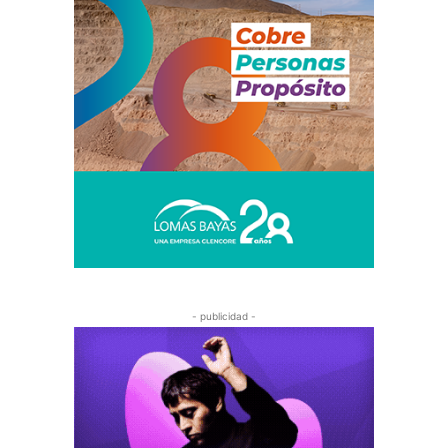
- publicidad -