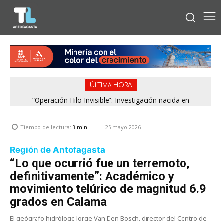
ÚLTIMA HORA
“Operación Hilo Invisible”: Investigación nacida en
Antofagasta permitió incautar 2,1 toneladas de marihuana
en la zona central
25 mayo 2026
Tiempo de lectura:
3
min.
Región de Antofagasta
“Lo que ocurrió fue un terremoto,
definitivamente”: Académico y
movimiento telúrico de magnitud 6.9
grados en Calama
El geógrafo hidrólogo Jorge Van Den Bosch, director del Centro de