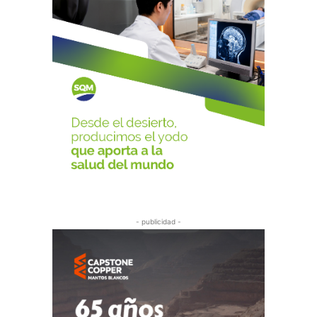
- publicidad -