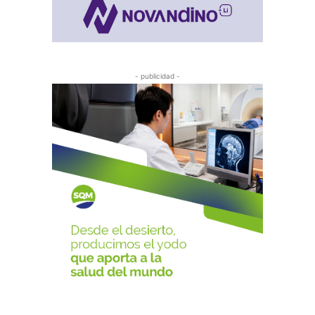
- publicidad -