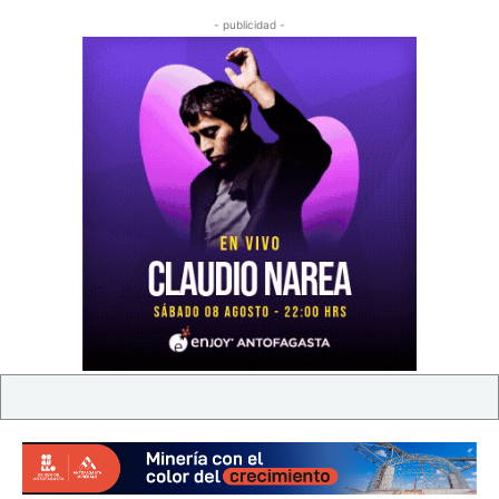
- publicidad -