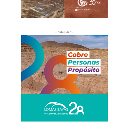
- publicidad -