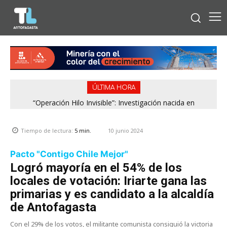
ÚLTIMA HORA
“Operación Hilo Invisible”: Investigación nacida en
Antofagasta permitió incautar 2,1 toneladas de marihuana
en la zona central
10 junio 2024
Tiempo de lectura:
5
min.
Pacto "Contigo Chile Mejor"
Logró mayoría en el 54% de los
locales de votación: Iriarte gana las
primarias y es candidato a la alcaldía
de Antofagasta
Con el 29% de los votos, el militante comunista consiguió la victoria