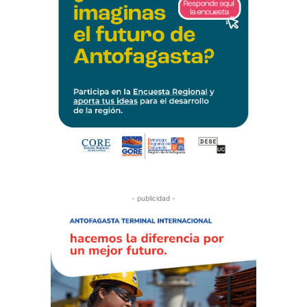
- publicidad -