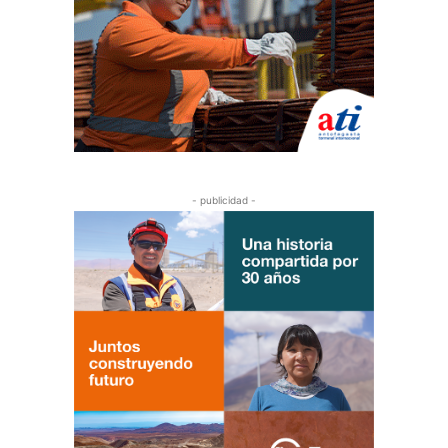
- publicidad -