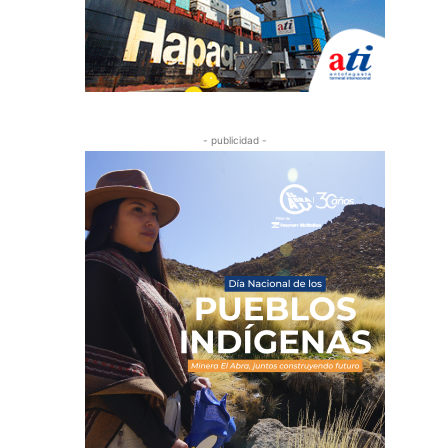
- publicidad -