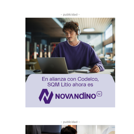
- publicidad -
- publicidad -