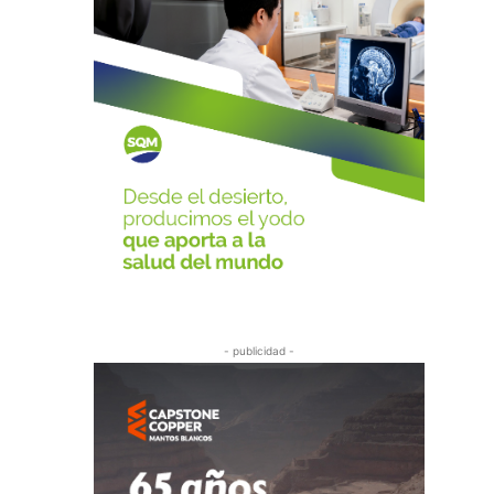
- publicidad -