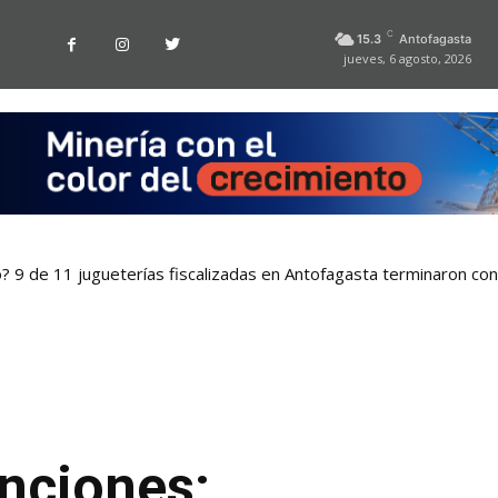
C
15.3
Antofagasta
jueves, 6 agosto, 2026
o? 9 de 11 jugueterías fiscalizadas en Antofagasta terminaron co
nciones: