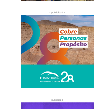
- publicidad -
- publicidad -