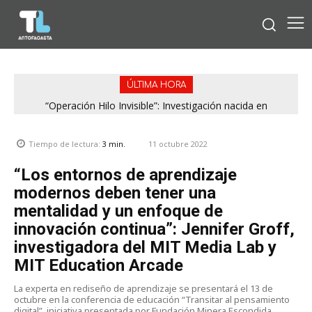
ÚLTIMA HORA
“Operación Hilo Invisible”: Investigación nacida en
Antofagasta permitió incautar 2,1 toneladas de marihuana
en la zona central
11 octubre 2022
Tiempo de lectura:
3
min.
“Los entornos de aprendizaje
modernos deben tener una
mentalidad y un enfoque de
innovación continua”: Jennifer Groff,
investigadora del MIT Media Lab y
MIT Education Arcade
La experta en rediseño de aprendizaje se presentará el 13 de
octubre en la conferencia de educación “Transitar al pensamiento
digital”, iniciativa presentada por Fundación Minera Escondida.