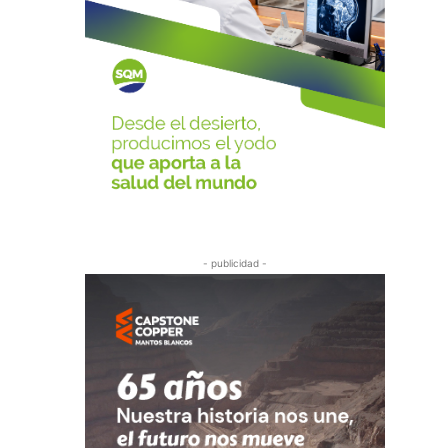
- publicidad -