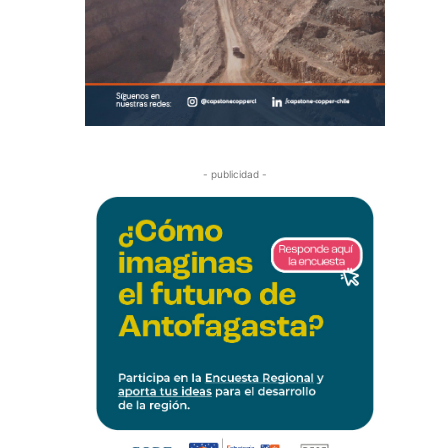
- publicidad -