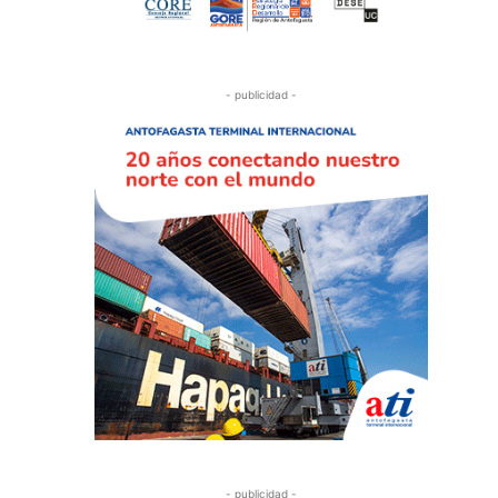
- publicidad -
- publicidad -