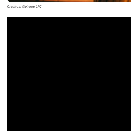
Creditos: @el.eme LFC