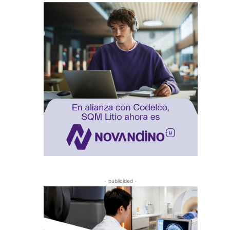
- publicidad -