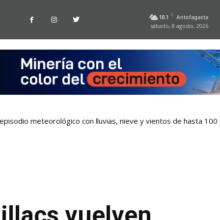
C
16.1
Antofagasta
sábado, 8 agosto, 2026
pisodio meteorológico con lluvias, nieve y vientos de hasta 100
illacs vuelven