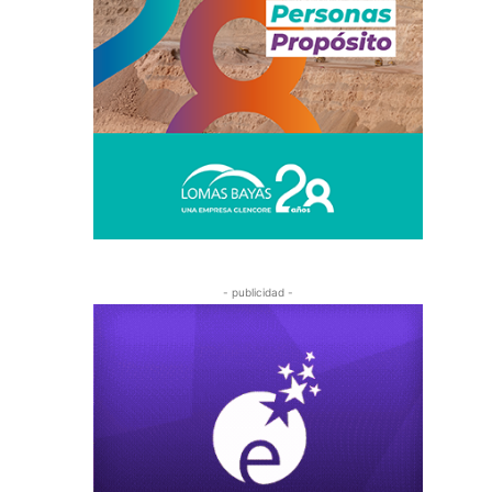
- publicidad -