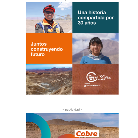
- publicidad -