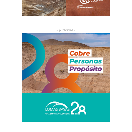
- publicidad -