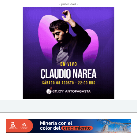
- publicidad -