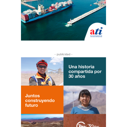
- publicidad -