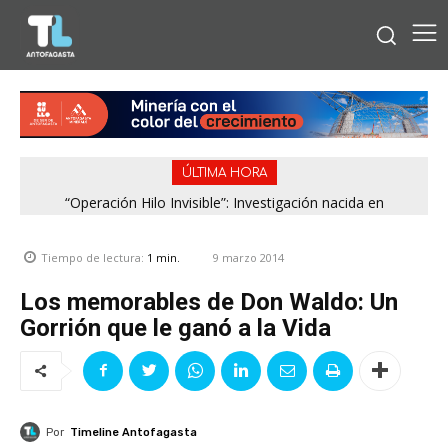
ÚLTIMA HORA
“Operación Hilo Invisible”: Investigación nacida en
Antofagasta permitió incautar 2,1 toneladas de marihuana
en la zona central
9 marzo 2014
Tiempo de lectura:
1
min.
Los memorables de Don Waldo: Un
Gorrión que le ganó a la Vida
Por
Timeline Antofagasta