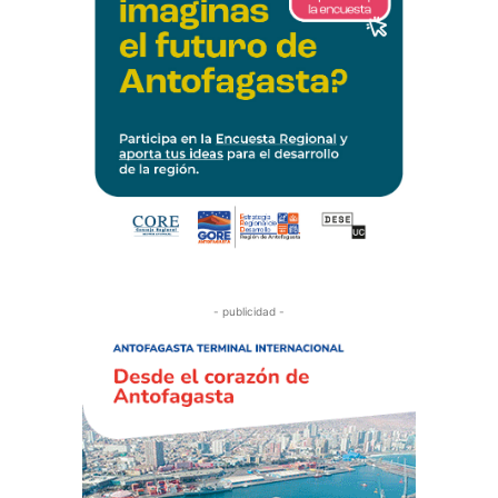
- publicidad -