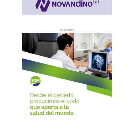
- publicidad -