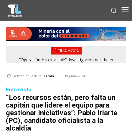
ÚLTIMA HORA
“Operación Hilo Invisible”: Investigación nacida en
Región de Antofagasta enfrentará nuevo episodio
Antofagasta permitió incautar 2,1 toneladas de marihuana
meteorológico con lluvias, nieve y vientos de hasta 100
en la zona central
km/h
19 junio 2024
Tiempo de lectura:
13
min.
Entrevista
“Los recursos están, pero falta un
capitán que lidere el equipo para
gestionar iniciativas”: Pablo Iriarte
(PC), candidato oficialista a la
alcaldía