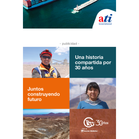
- publicidad -