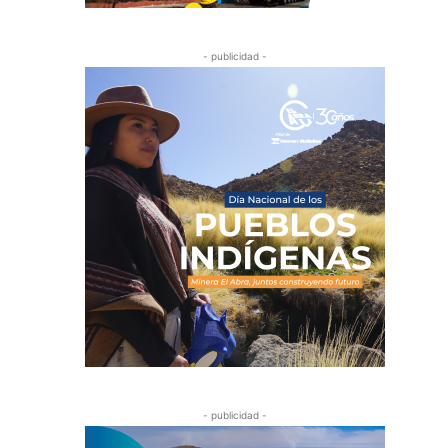
- publicidad -
- publicidad -