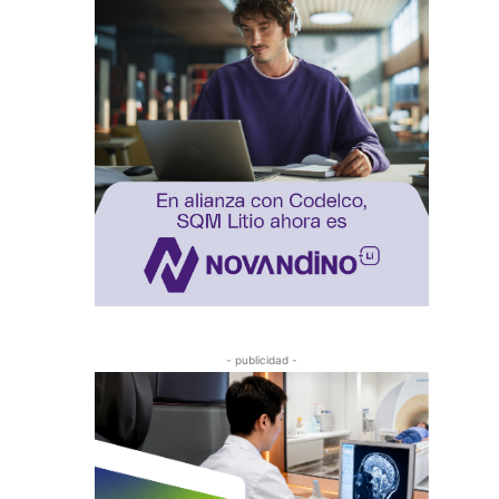
- publicidad -