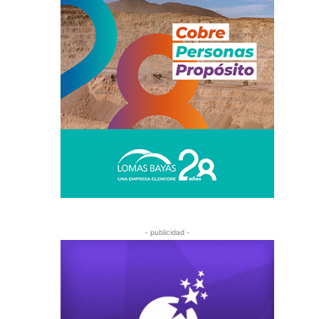
- publicidad -