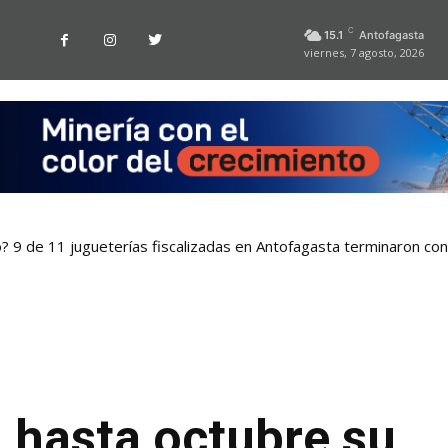
C
15.1
Antofagasta
viernes, 7 agosto, 2026
o? 9 de 11 jugueterías fiscalizadas en Antofagasta terminaron co
 hasta octubre su