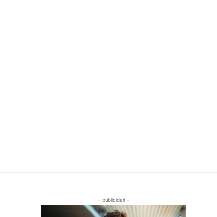
- publicidad -