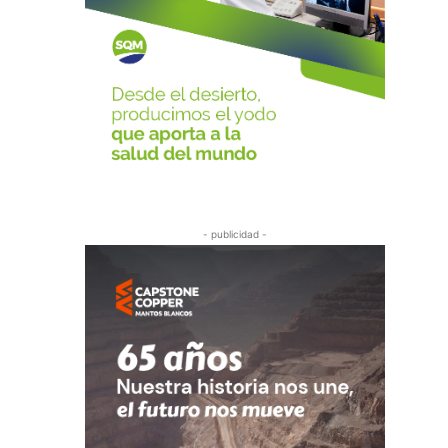
- publicidad -