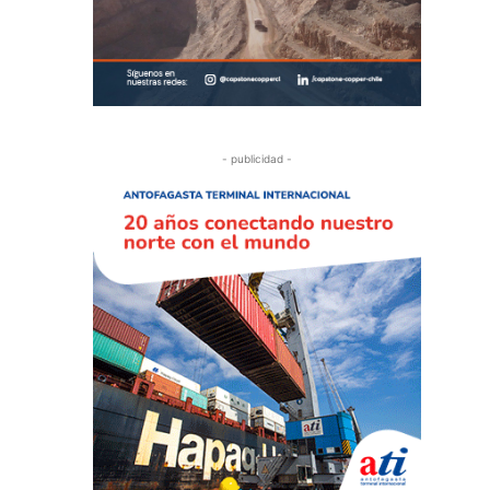
- publicidad -