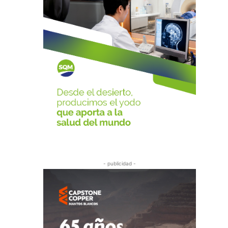
- publicidad -