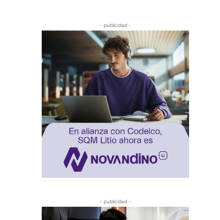
- publicidad -
- publicidad -