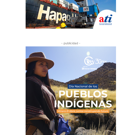
- publicidad -