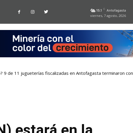
C
15.1
Antofagasta
viernes, 7 agosto, 2026
o? 9 de 11 jugueterías fiscalizadas en Antofagasta terminaron co
N) estará en la