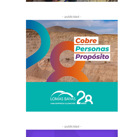
- publicidad -
- publicidad -