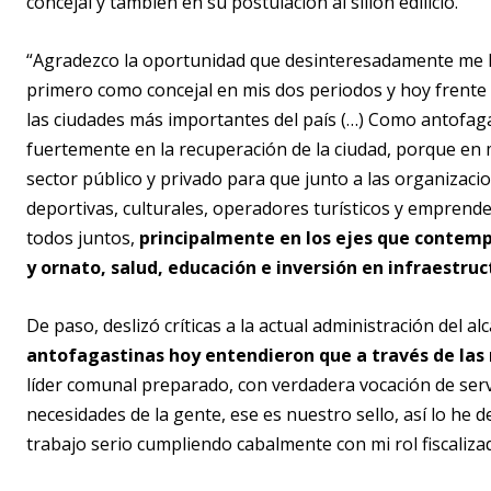
concejal y también en su postulación al sillón edilicio.
“Agradezco la oportunidad que desinteresadamente me h
primero como concejal en mis dos periodos y hoy frente 
las ciudades más importantes del país (…) Como antofagas
fuertemente en la recuperación de la ciudad, porque en m
sector público y privado para que junto a las organizaci
deportivas, culturales, operadores turísticos y empren
todos juntos,
principalmente en los ejes que contem
y ornato, salud, educación e inversión en infraestruc
De paso, deslizó críticas a la actual administración del a
antofagastinas hoy entendieron que a través de las 
líder comunal preparado, con verdadera vocación de serv
necesidades de la gente, ese es nuestro sello, así lo he
trabajo serio cumpliendo cabalmente con mi rol fiscaliza