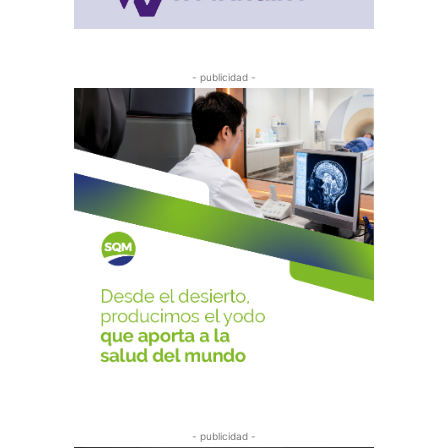
- publicidad -
- publicidad -