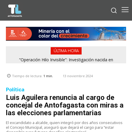
ÚLTIMA HORA
“Operación Hilo Invisible”: Investigación nacida en
Antofagasta permitió incautar 2,1 toneladas de marihuana
en la zona central
13 noviembre 2024
Tiempo de lectura:
1
min.
Política
Luis Aguilera renuncia al cargo de
concejal de Antofagasta con miras a
las elecciones parlamentarias
El excandidato a alcalde, quien integró por dos años consecutivos
el Concejo Municipal, aseguró que dejará el cargo para “estar
disponible para futuros desafíos electorales”.