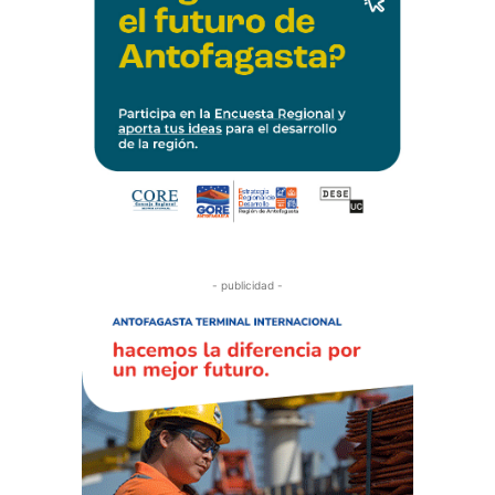
- publicidad -