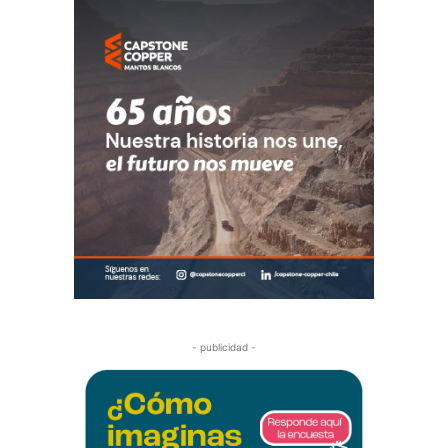
- publicidad -