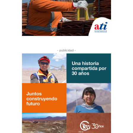
- publicidad -