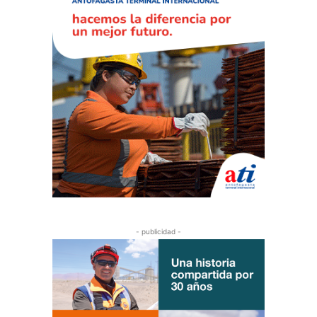
- publicidad -