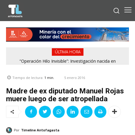
ÚLTIMA HORA
“Operación Hilo Invisible”: Investigación nacida en
Antofagasta permitió incautar 2,1 toneladas de marihuana
en la zona central
5 enero 2016
Tiempo de lectura:
1
min.
Madre de ex diputado Manuel Rojas
muere luego de ser atropellada
Por
Timeline Antofagasta