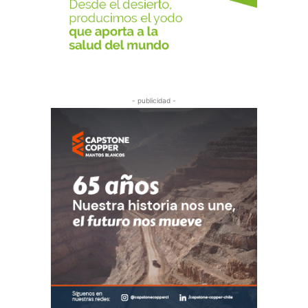
- publicidad -