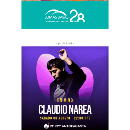
- publicidad -