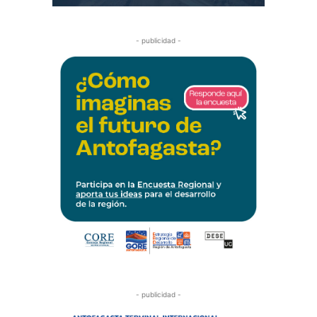
- publicidad -
- publicidad -