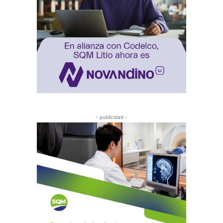
- publicidad -