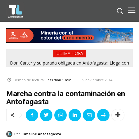
ÚLTIMA HORA
Don Carter y su parada obligada en Antofagasta: Llega con
su humor sin filtro en ¿Con o Sin Censura?
9 noviembre 2014
Tiempo de lectura:
Less than 1
min.
Marcha contra la contaminación en
Antofagasta
Por
Timeline Antofagasta