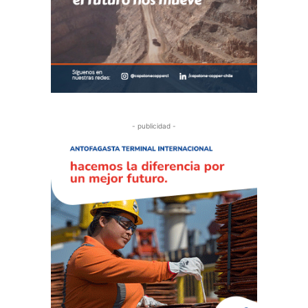
- publicidad -