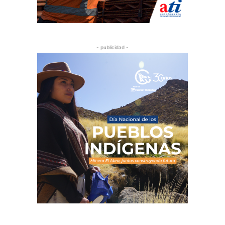
- publicidad -