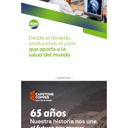
- publicidad -