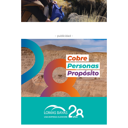
- publicidad -