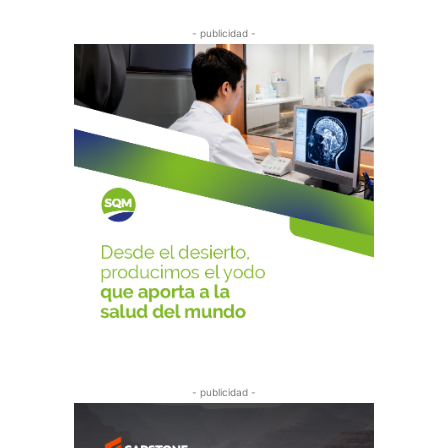
- publicidad -
- publicidad -