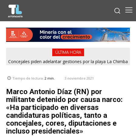
ÚLTIMA HORA
Concejales piden adelantar gestiones por la playa La Chimba
SERNAC pone la lupa sobre Bipay por cobros cuestionados
para evitar otro verano sin salvavidas
en la Región de Antofagasta
3 noviembre 2021
Tiempo de lectura:
2
min.
Marco Antonio Díaz (RN) por
militante detenido por causa narco:
«Ha participado en diversas
candidaturas políticas, tanto a
concejales, cores, diputaciones e
incluso presidenciales»