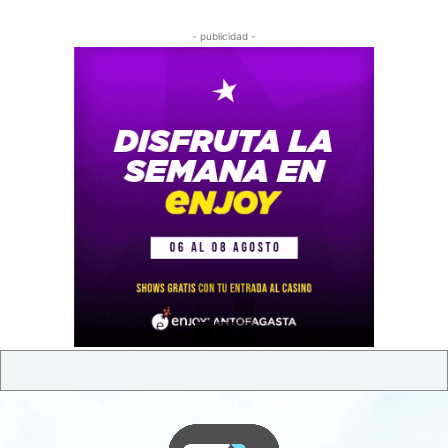
- publicidad -