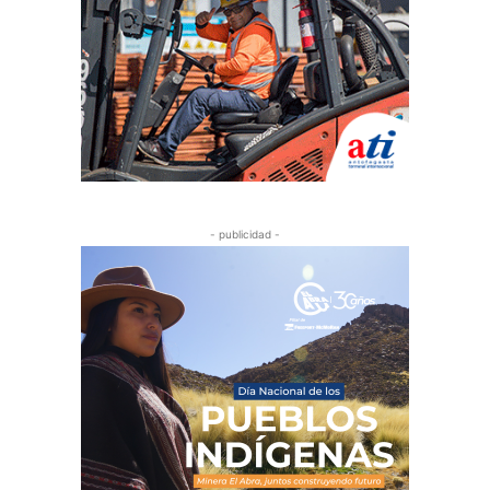
- publicidad -