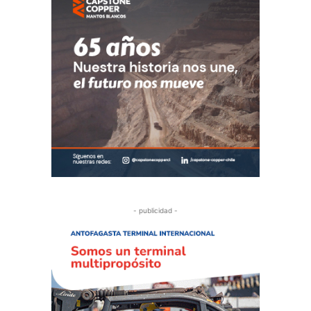
- publicidad -