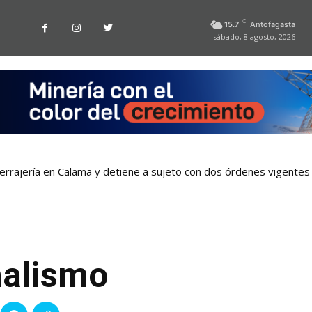
C
15.7
Antofagasta
sábado, 8 agosto, 2026
rrajería en Calama y detiene a sujeto con dos órdenes vigentes
 nacida en Antofagasta permitió incautar 2,1 toneladas de marihuan
nalismo