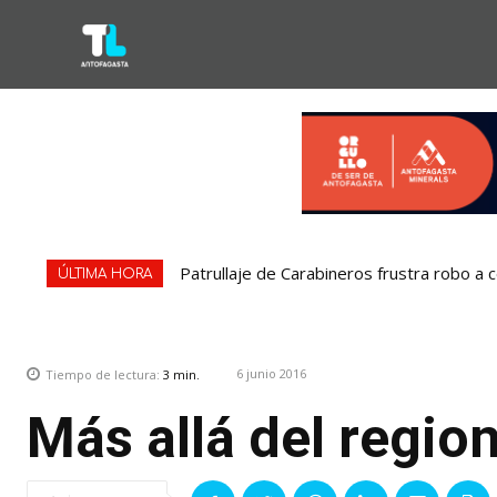
Patrullaje de Carabineros frustra robo a ce
“Operación Hilo Invisible”: Investigación
ÚLTIMA HORA
6 junio 2016
Tiempo de lectura:
3
min.
Más allá del regio