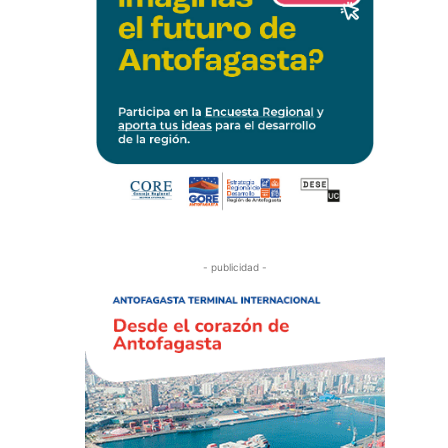
- publicidad -