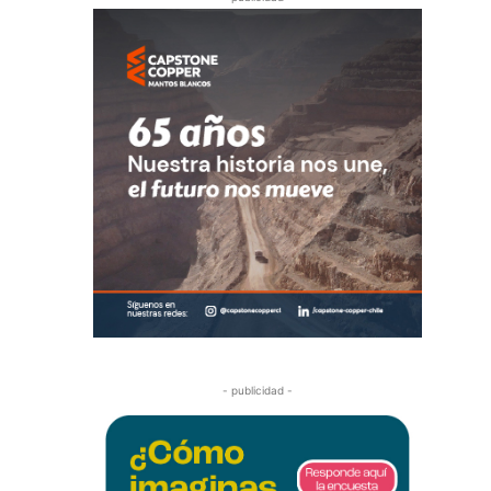
- publicidad -