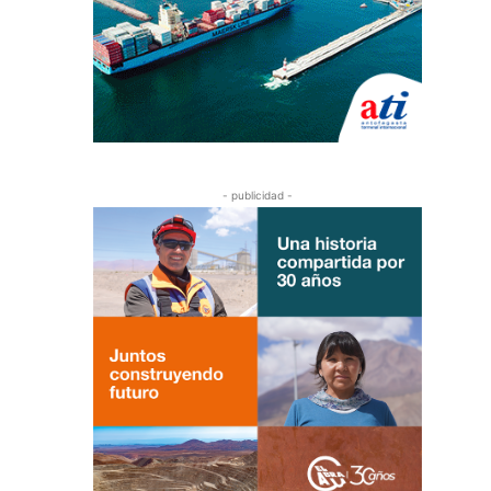
- publicidad -