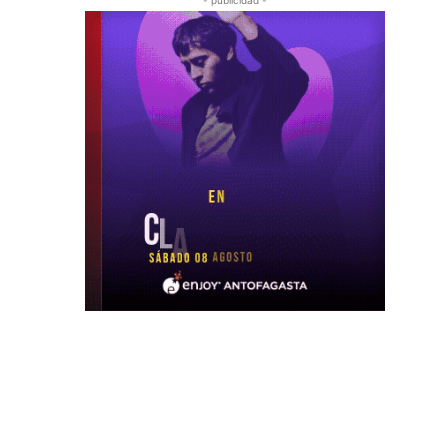
- publicidad -