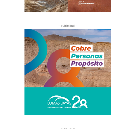
- publicidad -