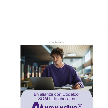
- publicidad -