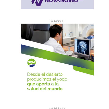
- publicidad -
- publicidad -