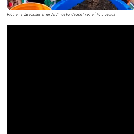
Programa Vacaciones en mi Jardín de Fundación Integra | Foto cedida