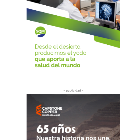
- publicidad -