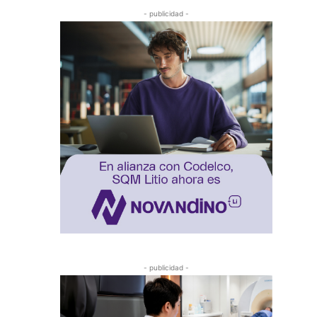
- publicidad -
- publicidad -