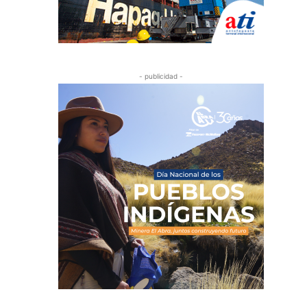
- publicidad -