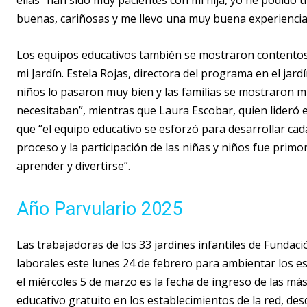
ellas “han sido muy pacientes con mi hija, yo he podido 
buenas, cariñosas y me llevo una muy buena experiencia
Los equipos educativos también se mostraron contentos 
mi Jardín. Estela Rojas, directora del programa en el jard
niños lo pasaron muy bien y las familias se mostraron 
necesitaban”, mientras que Laura Escobar, quien lideró est
que “el equipo educativo se esforzó para desarrollar cad
proceso y la participación de las niñas y niños fue primo
aprender y divertirse”.
Año Parvulario 2025
Las trabajadoras de los 33 jardines infantiles de Fundaci
laborales este lunes 24 de febrero para ambientar los es
el miércoles 5 de marzo es la fecha de ingreso de las má
educativo gratuito en los establecimientos de la red, des