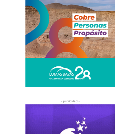
- publicidad -