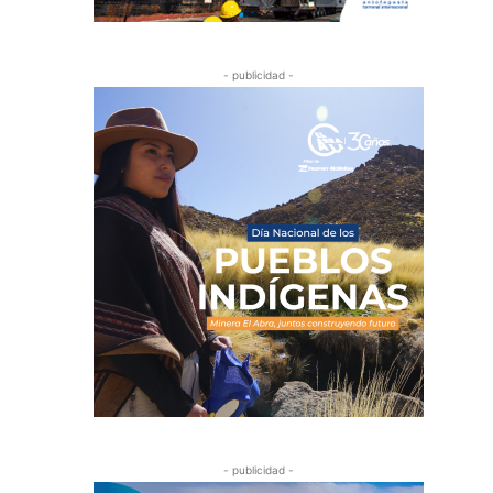
- publicidad -
- publicidad -