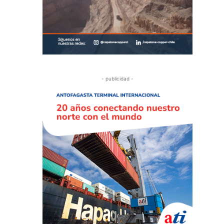
- publicidad -