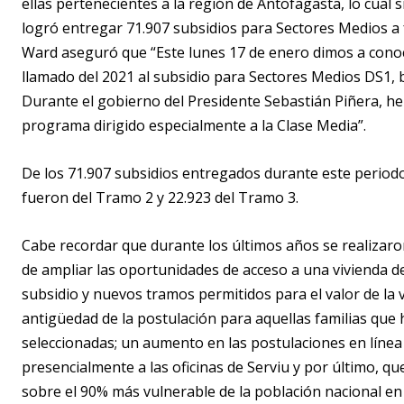
ellas pertenecientes a la región de Antofagasta, lo cual 
logró entregar 71.907 subsidios para Sectores Medios a fa
Ward aseguró que “Este lunes 17 de enero dimos a conoce
llamado del 2021 al subsidio para Sectores Medios DS1, b
Durante el gobierno del Presidente Sebastián Piñera, he
programa dirigido especialmente a la Clase Media”.
De los 71.907 subsidios entregados durante este period
fueron del Tramo 2 y 22.923 del Tramo 3.
Cabe recordar que durante los últimos años se realizaron
de ampliar las oportunidades de acceso a una vivienda def
subsidio y nuevos tramos permitidos para el valor de la 
antigüedad de la postulación para aquellas familias qu
seleccionadas; un aumento en las postulaciones en línea
presencialmente a las oficinas de Serviu y por último, qu
sobre el 90% más vulnerable de la población nacional en