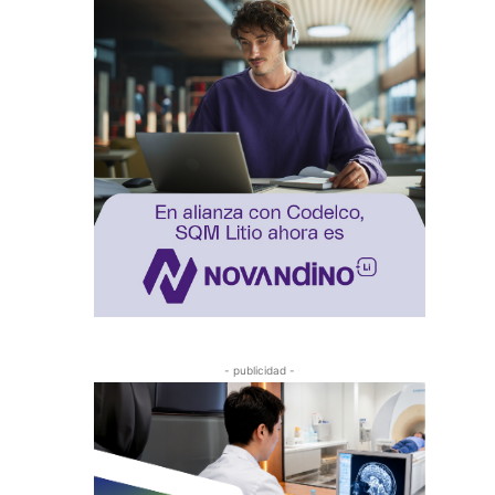
- publicidad -