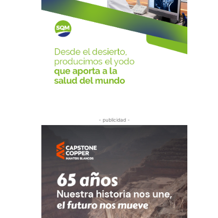
- publicidad -