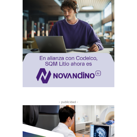
- publicidad -