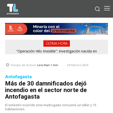
ÚLTIMA HORA
“Operación Hilo Invisible”: Investigación nacida en
Antofagasta permitió incautar 2,1 toneladas de marihuana
en la zona central
24 febrero 2024
Tiempo de lectura:
Less than 1
min.
Antofagasta
Más de 30 damnificados dejó
incendio en el sector norte de
Antofagasta
El siniestro ocurrido esta madrugada consumió un taller y 15
habitaciones.