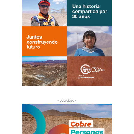
- publicidad -