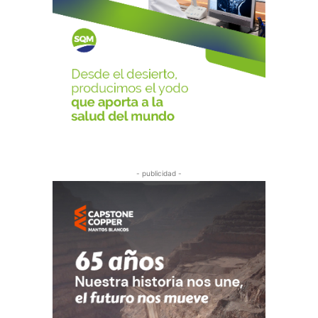
- publicidad -