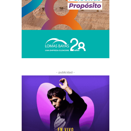
- publicidad -