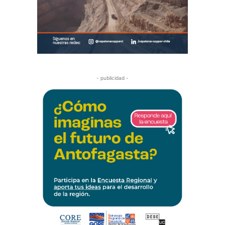
- publicidad -