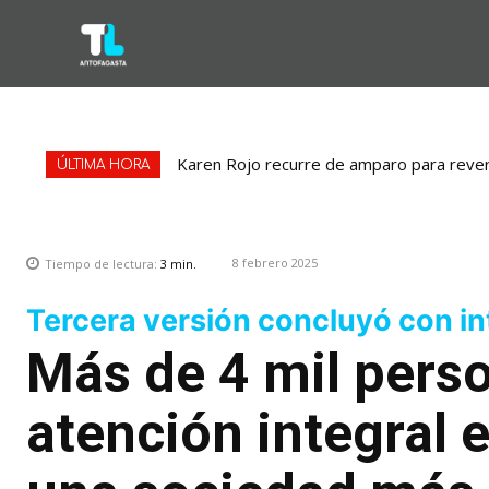
Karen Rojo recurre de amparo para revert
ÚLTIMA HORA
8 febrero 2025
Tiempo de lectura:
3
min.
Tercera versión concluyó con int
Más de 4 mil pers
atención integral 