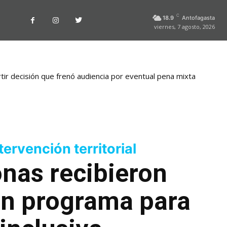
C
18.9
Antofagasta
viernes, 7 agosto, 2026
ir decisión que frenó audiencia por eventual pena mixta
ervención territorial
onas recibieron
en programa para