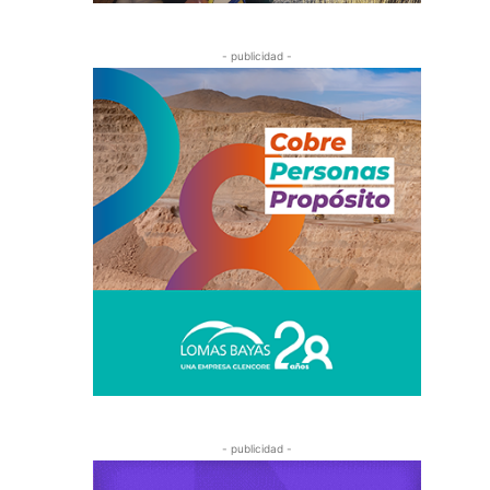
- publicidad -
- publicidad -