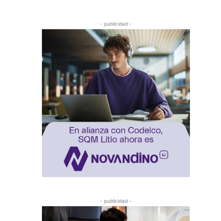
- publicidad -
- publicidad -