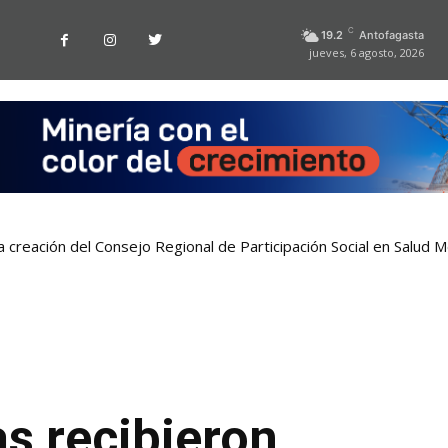
C
19.2
Antofagasta
jueves, 6 agosto, 2026
a creación del Consejo Regional de Participación Social en Salud M
s recibieron