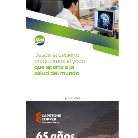
- publicidad -