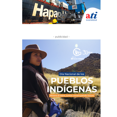
- publicidad -