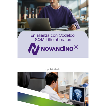
- publicidad -