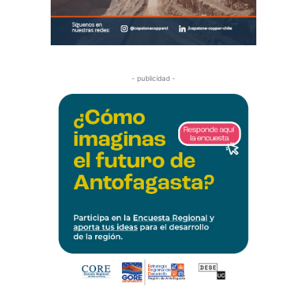
- publicidad -