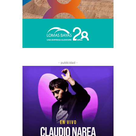
- publicidad -