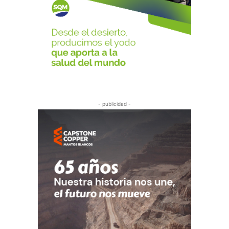
- publicidad -