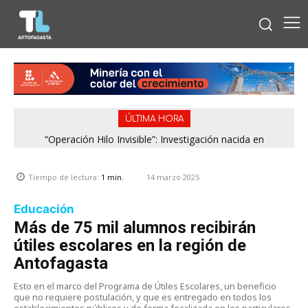
ÚLTIMA HORA
“Operación Hilo Invisible”: Investigación nacida en
Antofagasta permitió incautar 2,1 toneladas de marihuana
en la zona central
14 marzo 2025
Tiempo de lectura:
1
min.
Educación
Más de 75 mil alumnos recibirán
útiles escolares en la región de
Antofagasta
Esto en el marco del Programa de Útiles Escolares, un beneficio
que no requiere postulación, y que es entregado en todos los
establecimientos públicos y de forma focalizada en los particulares