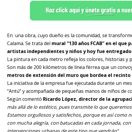
En una obra, cuyo dueño es la comunidad, se transformó
Calama. Se trata del
mural “130 años FCAB” en el que p
artistas independientes y niños y hoy fue entregado
La pintura en cada metro refleja los colores, historias y
Son más de 200 kilómetros de línea férrea que un convo
metros de extensión del muro que bordea el recinto d
La iniciativa de la empresa fue ejecutada durante un mes 
“Antú” y acompañada de pequeñas manos de niños de come
Según comentó
Ricardo López, director de la agrupac
más allá de lo estético, pues transmite lo que queremos
Estamos orgullosos y satisfechos, porque es así como no
con mucha alegría, con batucadas en cada jornada, co
intervenciones urbanas de este tipo que vendrán”.