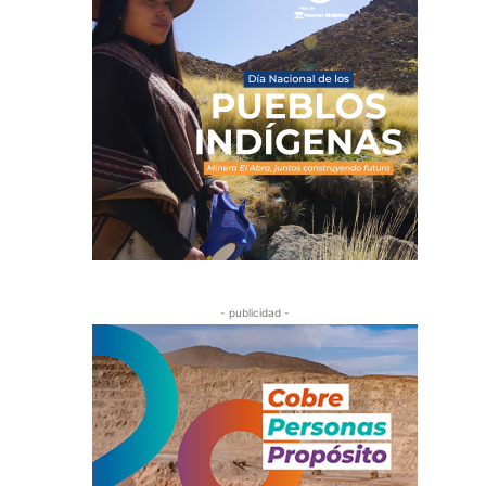
- publicidad -