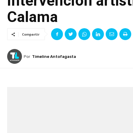
intervención artís
Calama
Compartir
Por
Timeline Antofagasta