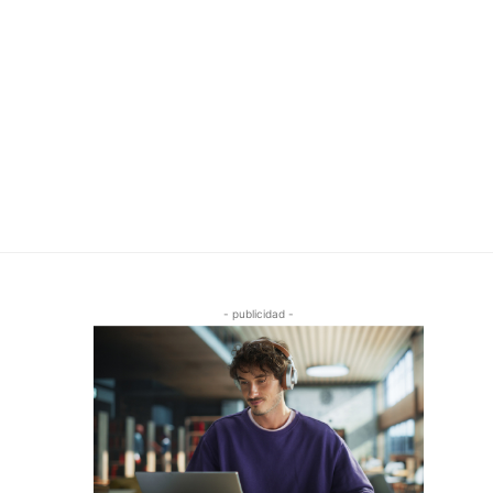
- publicidad -