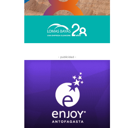
- publicidad -