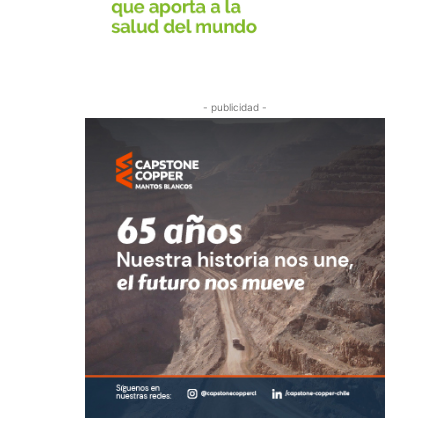
- publicidad -