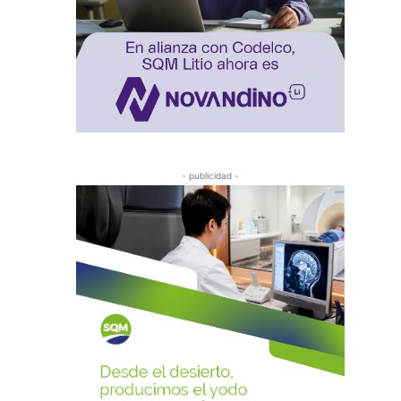
- publicidad -