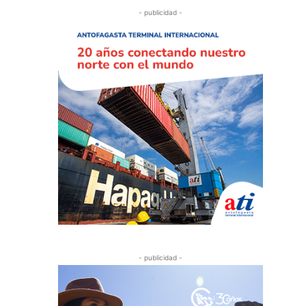
- publicidad -
- publicidad -