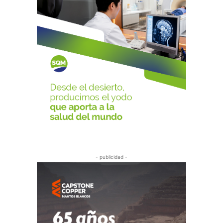
- publicidad -