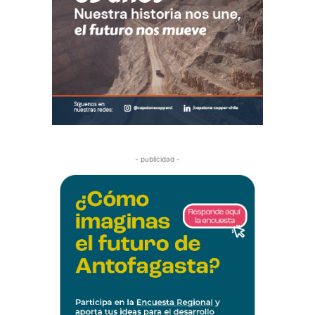
- publicidad -