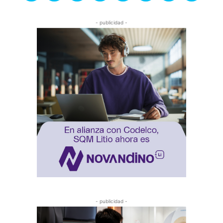
- publicidad -
- publicidad -