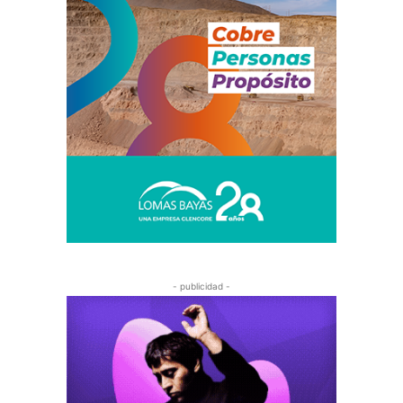
- publicidad -