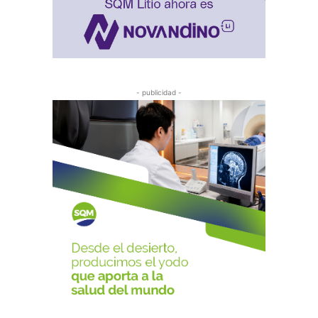
- publicidad -