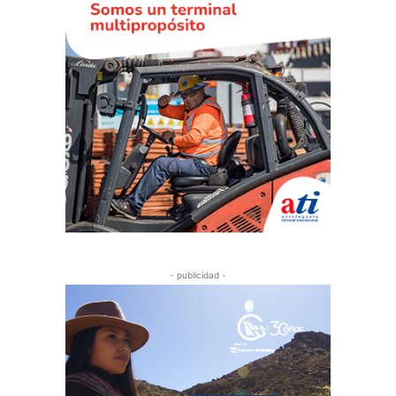
- publicidad -