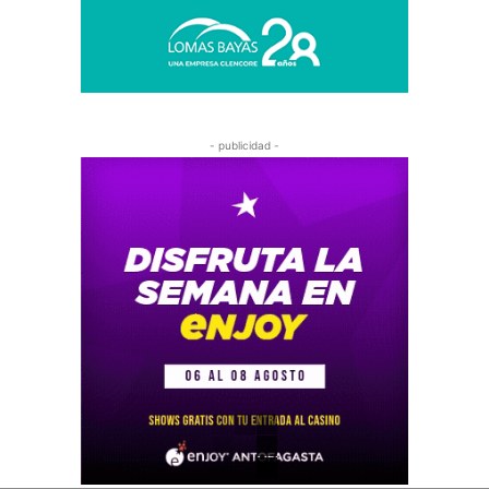
- publicidad -