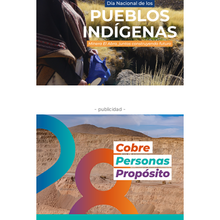
- publicidad -