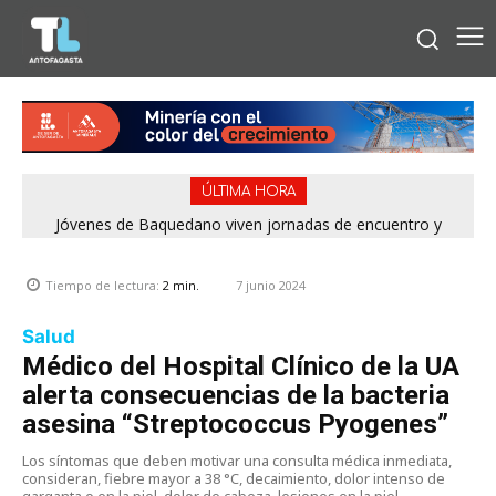
ÚLTIMA HORA
Jóvenes de Baquedano viven jornadas de encuentro y
aprendizaje en el Winter Camp 2026
7 junio 2024
Tiempo de lectura:
2
min.
Salud
Médico del Hospital Clínico de la UA
alerta consecuencias de la bacteria
asesina “Streptococcus Pyogenes”
Los síntomas que deben motivar una consulta médica inmediata,
consideran, fiebre mayor a 38 °C, decaimiento, dolor intenso de
garganta o en la piel, dolor de cabeza, lesiones en la piel.