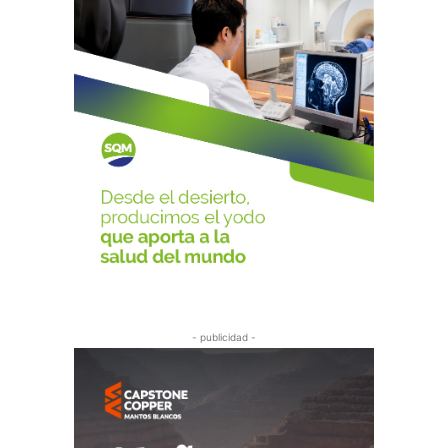
- publicidad -