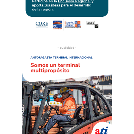
- publicidad -