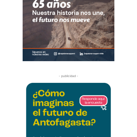
- publicidad -