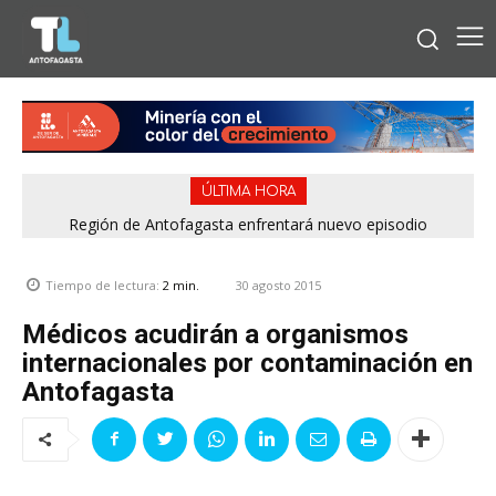
ÚLTIMA HORA
Bipay explica: Así funciona el pago con tarjetas bancarias en
Región de Antofagasta enfrentará nuevo episodio
meteorológico con lluvias, nieve y vientos de hasta 100
las micros de Antofagasta
km/h
30 agosto 2015
Tiempo de lectura:
2
min.
Médicos acudirán a organismos
internacionales por contaminación en
Antofagasta