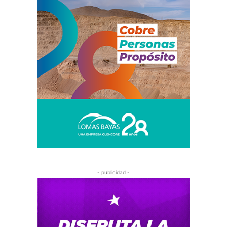
- publicidad -