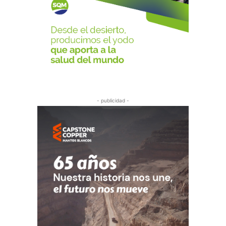
- publicidad -