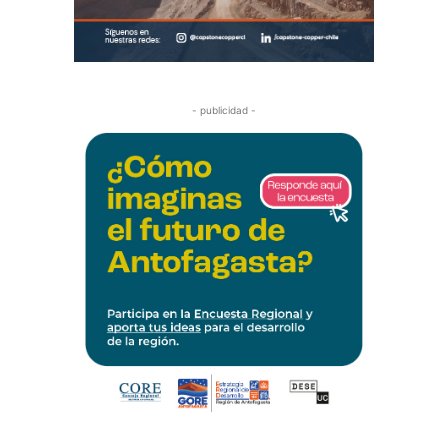
- publicidad -