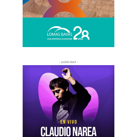
- publicidad -