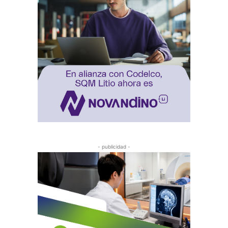
- publicidad -