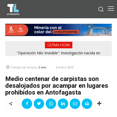
ÚLTIMA HORA
“Operación Hilo Invisible”: Investigación nacida en
Antofagasta permitió incautar 2,1 toneladas de marihuana
en la zona central
4 enero 2019
Tiempo de lectura:
2
min.
Medio centenar de carpistas son
desalojados por acampar en lugares
prohibidos en Antofagasta