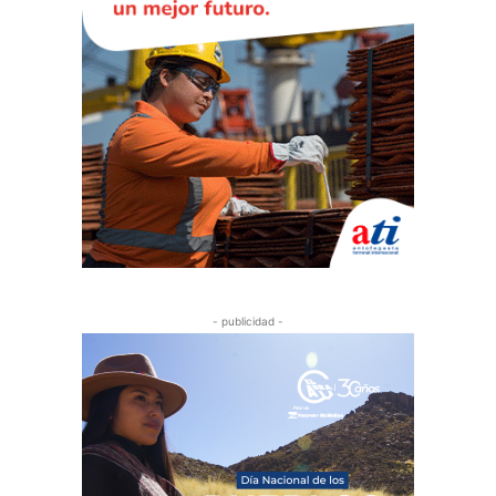
- publicidad -