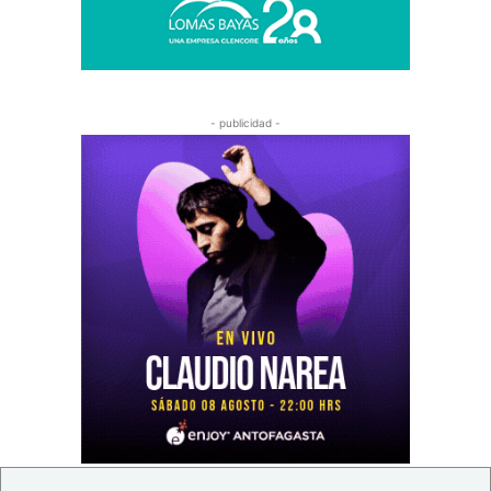
- publicidad -