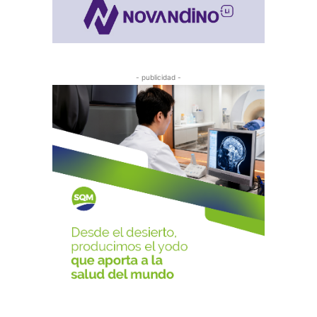
- publicidad -