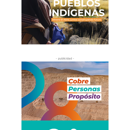
- publicidad -