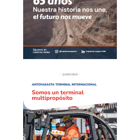
- publicidad -