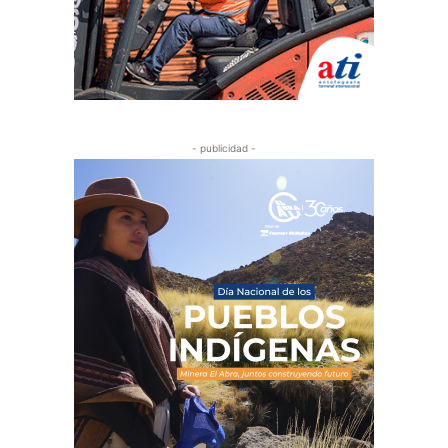
- publicidad -