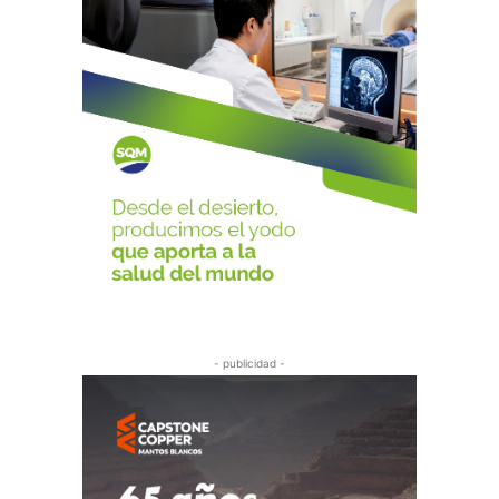
- publicidad -