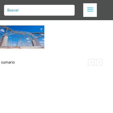
Buscar
n sumario
uz