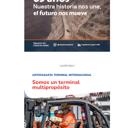
- publicidad -