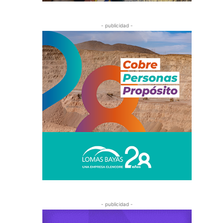
- publicidad -
- publicidad -