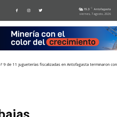
C
15.3
Antofagasta
viernes, 7 agosto, 2026
o? 9 de 11 jugueterías fiscalizadas en Antofagasta terminaron co
 sistema que asegura el suministro de agua durante cortes de l
bajas