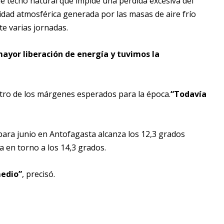
e techo natural que impide una pérdida excesiva del
lidad atmosférica generada por las masas de aire frío
e varias jornadas.
ayor liberación de energía y tuvimos la
entro de los márgenes esperados para la época.
“Todavía
 para junio en Antofagasta alcanza los 12,3 grados
 en torno a los 14,3 grados.
medio”
, precisó.