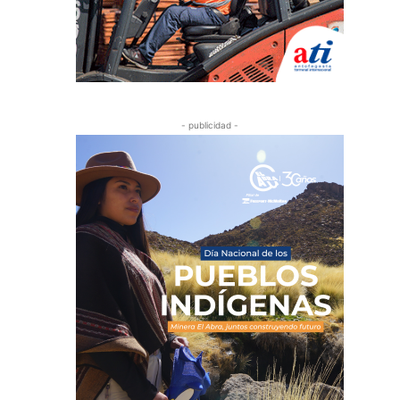
- publicidad -