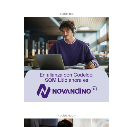
- publicidad -
- publicidad -