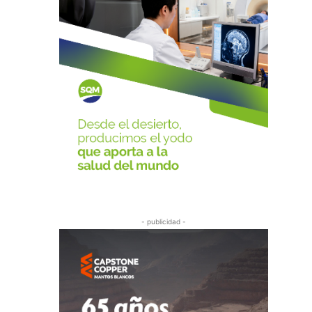
- publicidad -