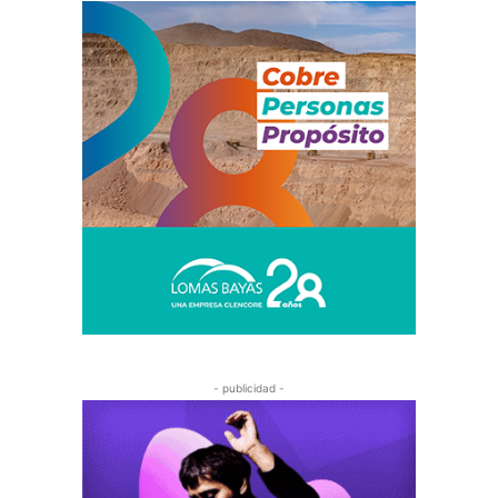
- publicidad -