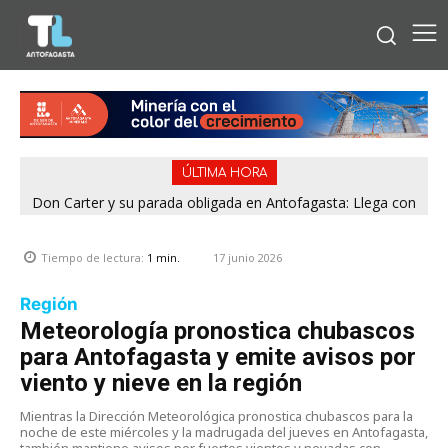
ÚLTIMA HORA
Don Carter y su parada obligada en Antofagasta: Llega con
su humor sin filtro en ¿Con o Sin Censura?
17 junio 2026
Tiempo de lectura:
1
min.
Región
Meteorología pronostica chubascos
para Antofagasta y emite avisos por
viento y nieve en la región
Mientras la Dirección Meteorológica pronostica chubascos para la
noche de este miércoles y la madrugada del jueves en Antofagasta,
también mantiene avisos por fuertes vientos y nevadas con