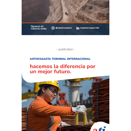
- publicidad -