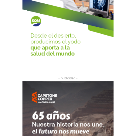
- publicidad -