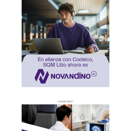
- publicidad -