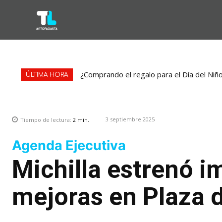
¿Comprando el regalo para el Día del Niñ
ÚLTIMA HORA
3 septiembre 2025
Tiempo de lectura:
2
min.
Agenda Ejecutiva
Michilla estrenó i
mejoras en Plaza d