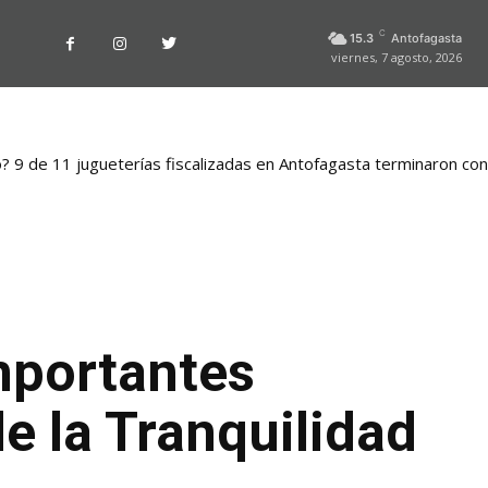
C
15.3
Antofagasta
viernes, 7 agosto, 2026
o? 9 de 11 jugueterías fiscalizadas en Antofagasta terminaron co
mportantes
e la Tranquilidad