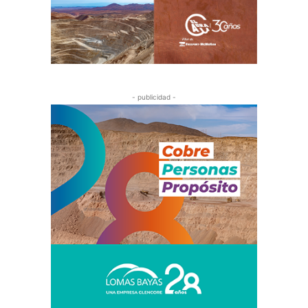
- publicidad -