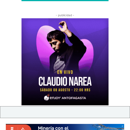
- publicidad -