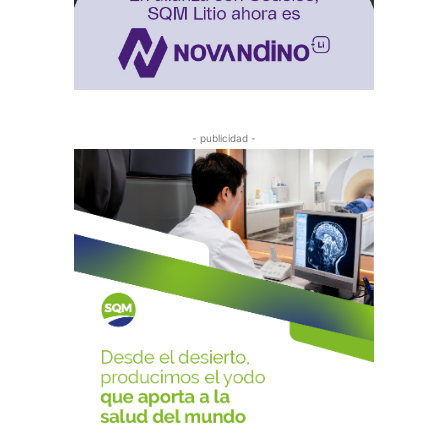
- publicidad -