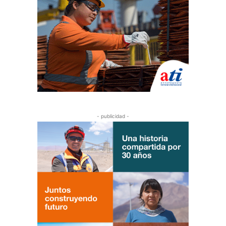
- publicidad -