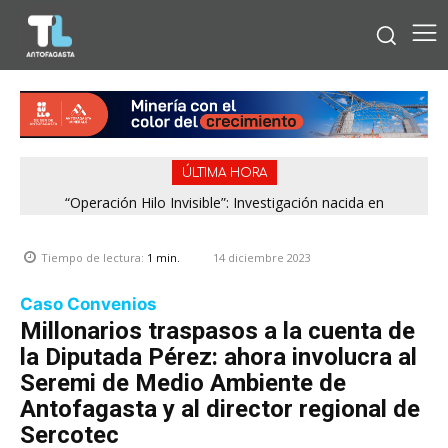
ÚLTIMA HORA
“Operación Hilo Invisible”: Investigación nacida en
Antofagasta permitió incautar 2,1 toneladas de marihuana
en la zona central
14 diciembre 2023
Tiempo de lectura:
1
min.
Caso Convenios
Millonarios traspasos a la cuenta de
la Diputada Pérez: ahora involucra al
Seremi de Medio Ambiente de
Antofagasta y al director regional de
Sercotec