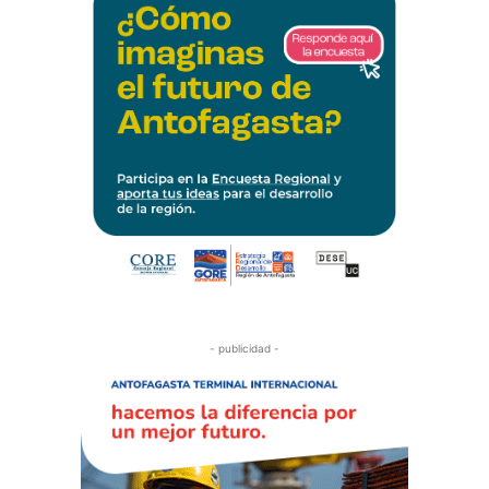
- publicidad -