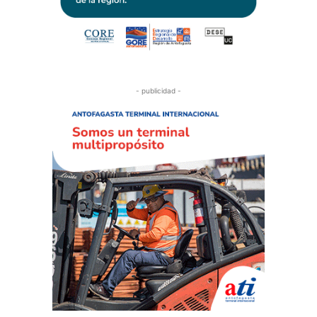
- publicidad -