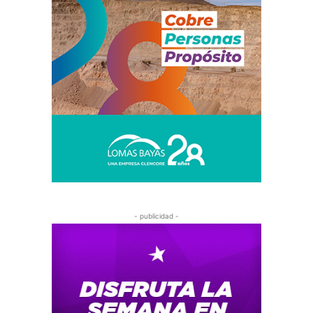
- publicidad -