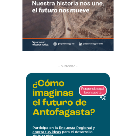
- publicidad -