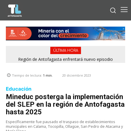
ÚLTIMA HORA
Región de Antofagasta enfrentará nuevo episodio
meteorológico con lluvias, nieve y vientos de hasta 100
km/h
20 diciembre 2023
Tiempo de lectura:
1
min.
Educación
Mineduc posterga la implementación
del SLEP en la región de Antofagasta
hasta 2025
Específicamente fue pausado el traspaso de establecimientos
municipales en Calama, Tocopilla, Ollagüe, San Pedro de Atacama y
María Elena.