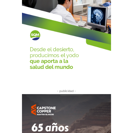
- publicidad -