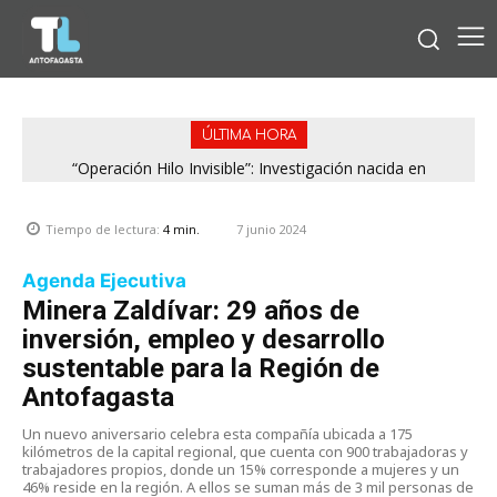
ÚLTIMA HORA
“Operación Hilo Invisible”: Investigación nacida en
Antofagasta permitió incautar 2,1 toneladas de marihuana
en la zona central
7 junio 2024
Tiempo de lectura:
4
min.
Agenda Ejecutiva
Minera Zaldívar: 29 años de
inversión, empleo y desarrollo
sustentable para la Región de
Antofagasta
Un nuevo aniversario celebra esta compañía ubicada a 175
kilómetros de la capital regional, que cuenta con 900 trabajadoras y
trabajadores propios, donde un 15% corresponde a mujeres y un
46% reside en la región. A ellos se suman más de 3 mil personas de