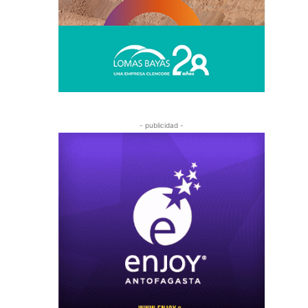
- publicidad -