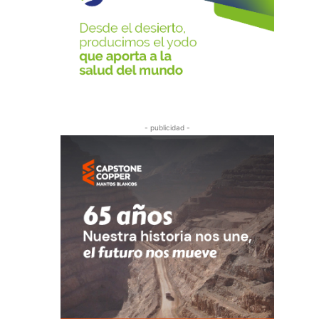
- publicidad -