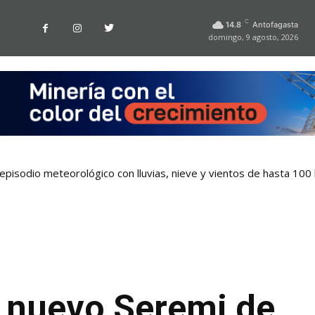
C
14.8
Antofagasta
domingo, 9 agosto, 2026
pisodio meteorológico con lluvias, nieve y vientos de hasta 100
 nuevo Seremi de