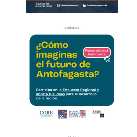
- publicidad -