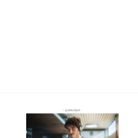
- publicidad -