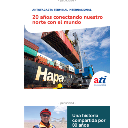
- publicidad -
- publicidad -