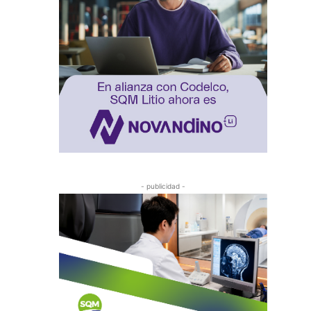
- publicidad -